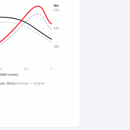
Nm
775
525
250
4
5,5
7
1000 tr/min)
ple (Nm)
estompé = origine