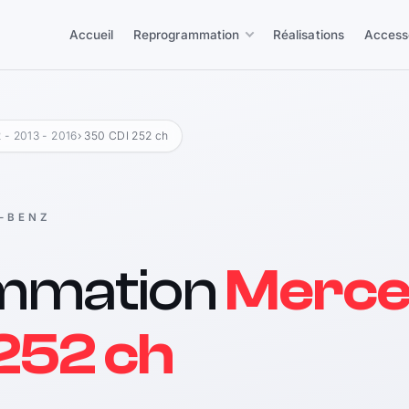
Accueil
Reprogrammation
Réalisations
Access
 - 2013 - 2016
› 350 CDI 252 ch
-BENZ
mmation
Merce
252 ch