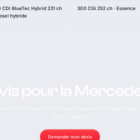
 CDI BlueTec Hybrid 231 ch
300 CGi 252 ch · Essence
iesel hybride
vis pour la Merced
-nous votre objectif : nous vous conseillons le stage adapté
un devis gratuit.
Demander mon devis