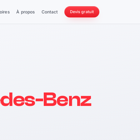
oires
À propos
Contact
Devis gratuit
256 ch
des-Benz
228 Nm