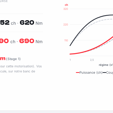
OURSE
ch
320
252
620
ch ·
Nm
220
90
690
110
ch ·
Nm
 Nm
(Stage 1)
1
2,5
régime (×
pour cette motorisation). Vos
cule, sur notre banc de
Puissance (ch)
Cou