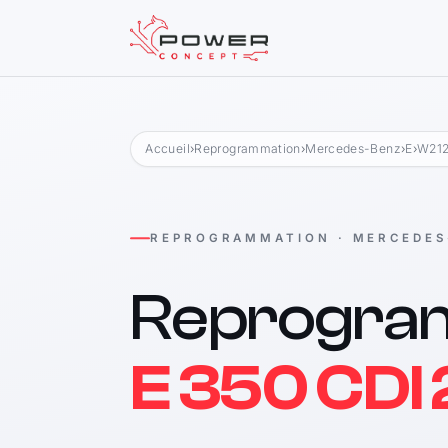
Accueil
›
Reprogrammation
›
Mercedes-Benz
›
E
›
W212
REPROGRAMMATION · MERCEDES
Reprogra
E 350 CDI 