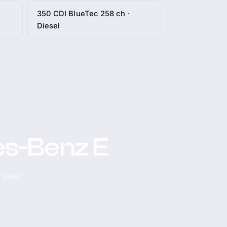
350 CDI BlueTec 258 ch ·
Diesel
es-Benz E
, avec