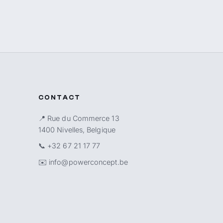
CONTACT
📍 Rue du Commerce 13
1400 Nivelles, Belgique
📞
+32 67 21 17 77
✉️
info@powerconcept.be