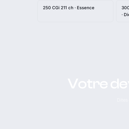
250 CGi 211 ch · Essence
300
· D
Votre de
Dites