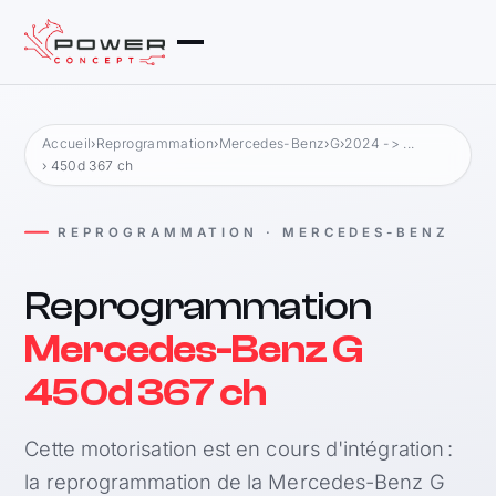
Accueil
›
Reprogrammation
›
Mercedes-Benz
›
G
›
2024 -> ...
› 450d 367 ch
REPROGRAMMATION · MERCEDES-BENZ
Reprogrammation
Mercedes-Benz G
450d 367 ch
Cette motorisation est en cours d'intégration :
la reprogrammation de la Mercedes-Benz G