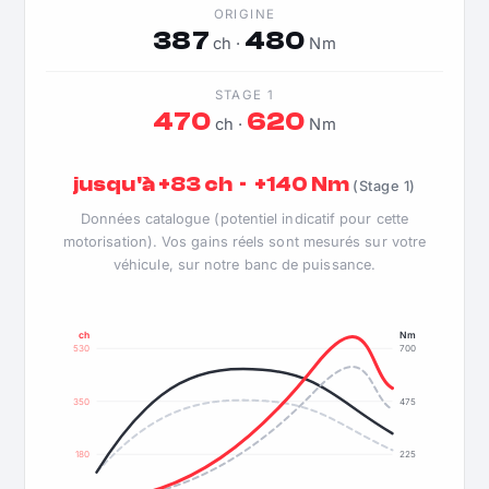
ORIGINE
387
480
ch ·
Nm
STAGE 1
470
620
ch ·
Nm
jusqu'à +83 ch · +140 Nm
(Stage 1)
Données catalogue (potentiel indicatif pour cette
motorisation). Vos gains réels sont mesurés sur votre
véhicule, sur notre banc de puissance.
ch
Nm
530
700
350
475
180
225