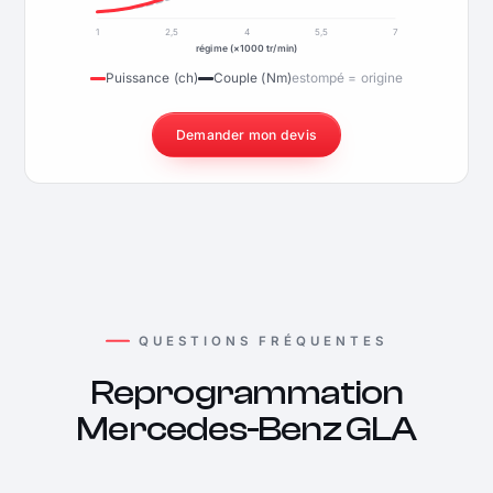
1
2,5
4
5,5
7
régime (×1000 tr/min)
Puissance (ch)
Couple (Nm)
estompé = origine
Demander mon devis
QUESTIONS FRÉQUENTES
Reprogrammation
Mercedes-Benz GLA