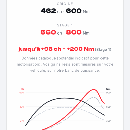
ORIGINE
462
600
ch ·
Nm
STAGE 1
560
800
ch ·
Nm
jusqu'à +98 ch · +200 Nm
(Stage 1)
Données catalogue (potentiel indicatif pour cette
motorisation). Vos gains réels sont mesurés sur votre
véhicule, sur notre banc de puissance.
ch
Nm
630
900
420
600
210
300