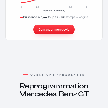
1
2,5
4
5,5
7
régime (×1000 tr/min)
Puissance (ch)
Couple (Nm)
estompé = origine
Demander mon devis
QUESTIONS FRÉQUENTES
Reprogrammation
Mercedes-Benz GT