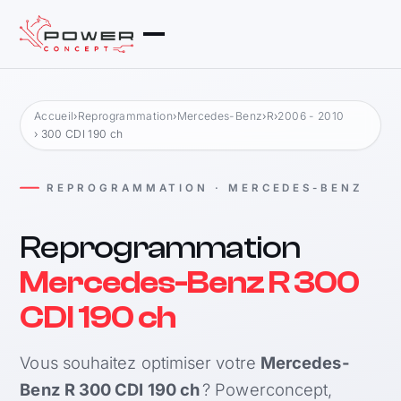
Accueil
›
Reprogrammation
›
Mercedes-Benz
›
R
›
2006 - 2010
› 300 CDI 190 ch
REPROGRAMMATION · MERCEDES-BENZ
Reprogrammation
Mercedes-Benz R 300
CDI 190 ch
Vous souhaitez optimiser votre
Mercedes-
Benz R 300 CDI 190 ch
? Powerconcept,