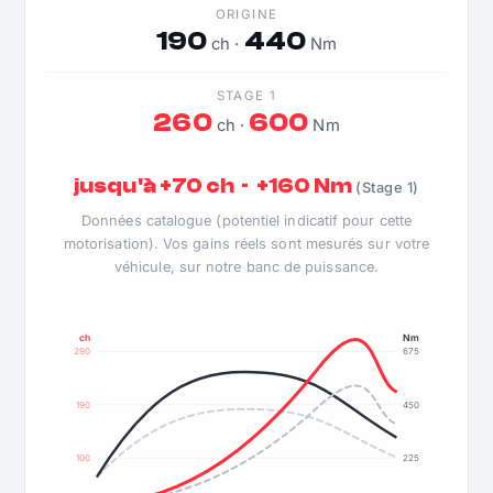
ORIGINE
190
440
ch ·
Nm
STAGE 1
260
600
ch ·
Nm
jusqu'à +70 ch · +160 Nm
(Stage 1)
Données catalogue (potentiel indicatif pour cette
motorisation). Vos gains réels sont mesurés sur votre
véhicule, sur notre banc de puissance.
ch
Nm
290
675
190
450
100
225