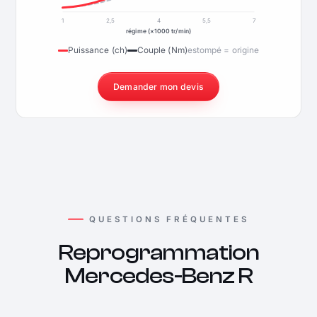
1
2,5
4
5,5
7
régime (×1000 tr/min)
Puissance (ch)
Couple (Nm)
estompé = origine
Demander mon devis
QUESTIONS FRÉQUENTES
Reprogrammation
Mercedes-Benz R