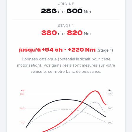
ORIGINE
286
600
ch ·
Nm
STAGE 1
380
820
ch ·
Nm
jusqu'à +94 ch · +220 Nm
(Stage 1)
Données catalogue (potentiel indicatif pour cette
motorisation). Vos gains réels sont mesurés sur votre
véhicule, sur notre banc de puissance.
ch
Nm
430
925
280
600
140
300