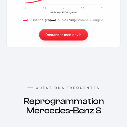
1
2,5
4
5,5
7
régime (×1000 tr/min)
Puissance (ch)
Couple (Nm)
estompé = origine
Demander mon devis
QUESTIONS FRÉQUENTES
Reprogrammation
Mercedes-Benz S