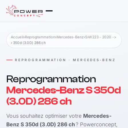
Accueil
›
Reprogrammation
›
Mercedes-Benz
›
S
›
W223 - 2020 ->
› 350d (3.0D) 286 ch
REPROGRAMMATION · MERCEDES-BENZ
Reprogrammation
Mercedes-Benz S 350d
(3.0D) 286 ch
Vous souhaitez optimiser votre
Mercedes-
Benz S 350d (3.0D) 286 ch
? Powerconcept,