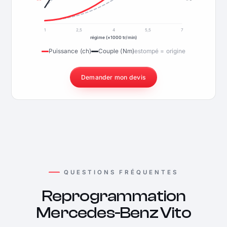
1
2,5
4
5,5
7
régime (×1000 tr/min)
Puissance (ch)
Couple (Nm)
estompé = origine
Demander mon devis
QUESTIONS FRÉQUENTES
Reprogrammation
Mercedes-Benz Vito