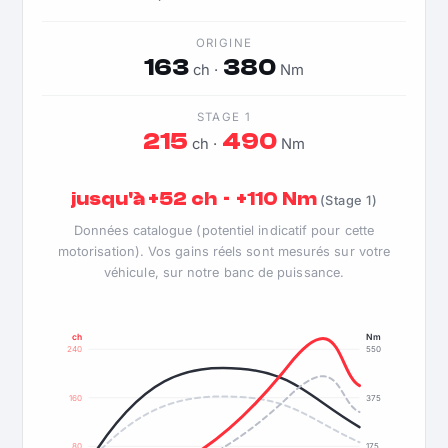
ORIGINE
163
380
ch ·
Nm
STAGE 1
215
490
ch ·
Nm
jusqu'à +52 ch · +110 Nm
(Stage 1)
Données catalogue (potentiel indicatif pour cette
motorisation). Vos gains réels sont mesurés sur votre
véhicule, sur notre banc de puissance.
ch
Nm
240
550
160
375
80
175