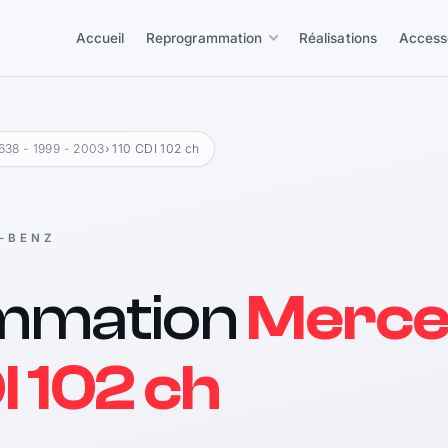
Accueil
Reprogrammation
Réalisations
Access
38 - 1999 - 2003
› 110 CDI 102 ch
-BENZ
mmation
Merce
I 102 ch