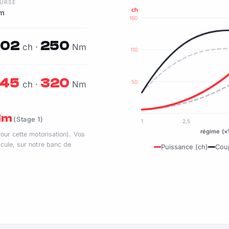
OURSE
ch
mm
160
102
250
ch ·
Nm
110
145
320
50
ch ·
Nm
 Nm
(Stage 1)
1
2,5
régime (×
pour cette motorisation). Vos
cule, sur notre banc de
Puissance (ch)
Cou