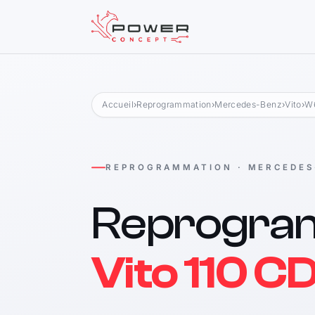
Accueil
›
Reprogrammation
›
Mercedes-Benz
›
Vito
›
W6
REPROGRAMMATION · MERCEDES
Reprogra
Vito 110 CD