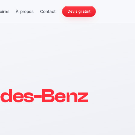
oires
À propos
Contact
Devis gratuit
256 ch
des-Benz
228 Nm