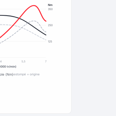
Nm
350
250
125
4
5,5
7
1000 tr/min)
ple (Nm)
estompé = origine