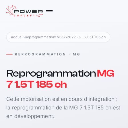
Accueil
›
Reprogrammation
›
MG
›
7
›
2022 -> ...
› 1.5T 185 ch
REPROGRAMMATION · MG
Reprogrammation
MG
7 1.5T 185 ch
Cette motorisation est en cours d'intégration :
la reprogrammation de la MG 7 1.5T 185 ch est
en développement.