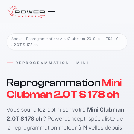
Accueil
›
Reprogrammation
›
Mini
›
Clubman
›
(2019 ->) - F54 LCI
› 2.0T S 178 ch
REPROGRAMMATION · MINI
Reprogrammation
Mini
Clubman 2.0T S 178 ch
Vous souhaitez optimiser votre
Mini Clubman
2.0T S 178 ch
? Powerconcept, spécialiste de
la reprogrammation moteur à Nivelles depuis