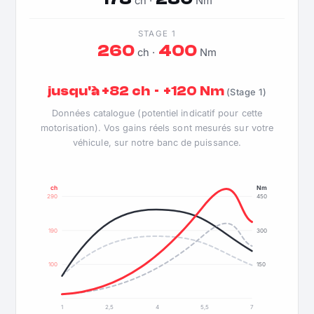
ch ·
Nm
STAGE 1
260
400
ch ·
Nm
jusqu'à +82 ch · +120 Nm
(Stage 1)
Données catalogue (potentiel indicatif pour cette
motorisation). Vos gains réels sont mesurés sur votre
véhicule, sur notre banc de puissance.
ch
Nm
290
450
190
300
100
150
1
2,5
4
5,5
7