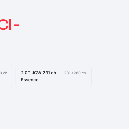
CI -
2.0T JCW 231 ch ·
0 ch
231→280 ch
Essence