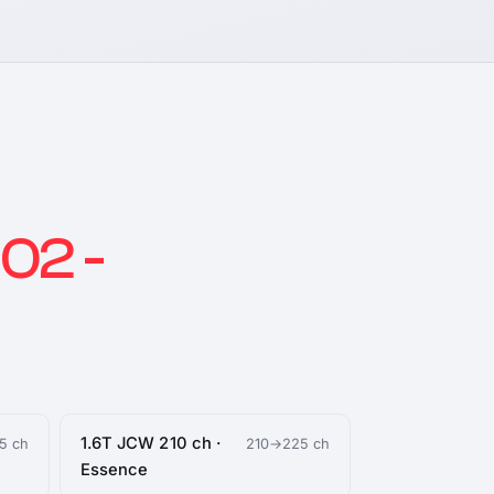
02 -
1.6T JCW 210 ch ·
5 ch
210→225 ch
Essence