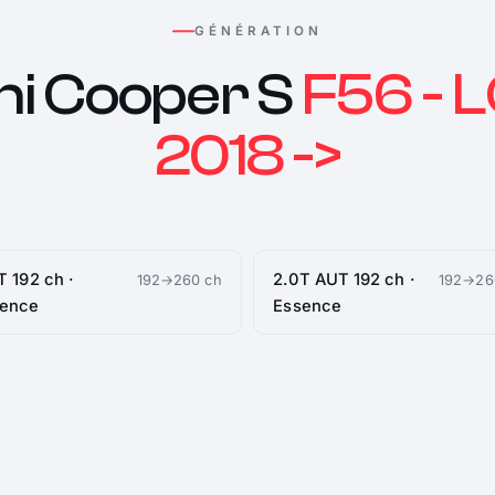
GÉNÉRATION
ni Cooper S
F56 - L
2018 ->
T 192 ch ·
2.0T AUT 192 ch ·
192→260 ch
192→26
sence
Essence