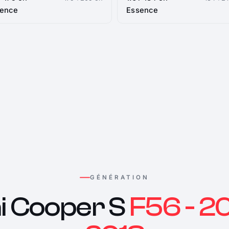
sence
Essence
GÉNÉRATION
i Cooper S
F56 - 20