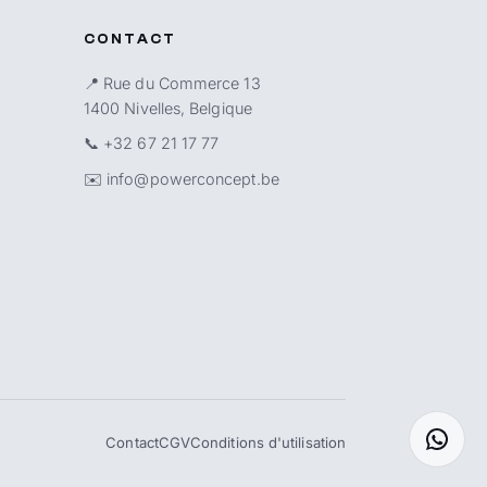
CONTACT
📍 Rue du Commerce 13
1400 Nivelles, Belgique
📞
+32 67 21 17 77
✉️
info@powerconcept.be
Contact
CGV
Conditions d'utilisation