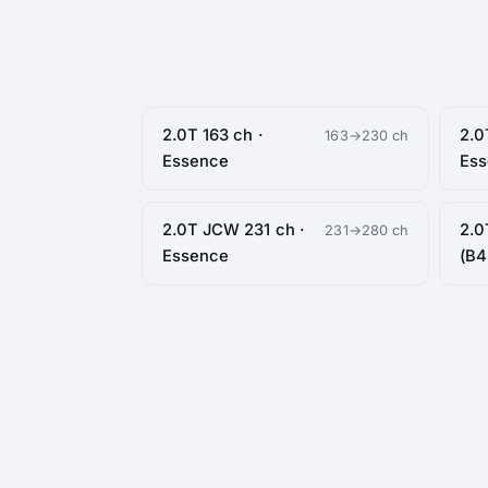
2.0T 163 ch ·
2.0
163→230 ch
Essence
Es
2.0T JCW 231 ch ·
2.0
231→280 ch
Essence
(B4