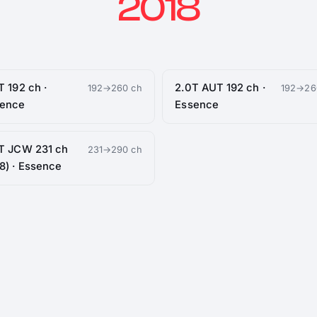
2018
T 192 ch ·
2.0T AUT 192 ch ·
192→260 ch
192→26
sence
Essence
T JCW 231 ch
231→290 ch
8) · Essence