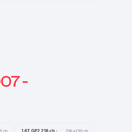
07 -
1.6T GP2 218 ch ·
0 ch
218→230 ch