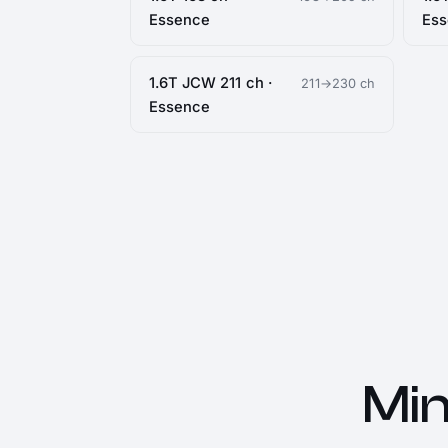
Essence
Es
1.6T JCW 211 ch ·
211→230 ch
Essence
Min