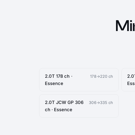
Mi
2.0T 178 ch ·
2.0
178→220 ch
Essence
Es
2.0T JCW GP 306
306→335 ch
ch · Essence