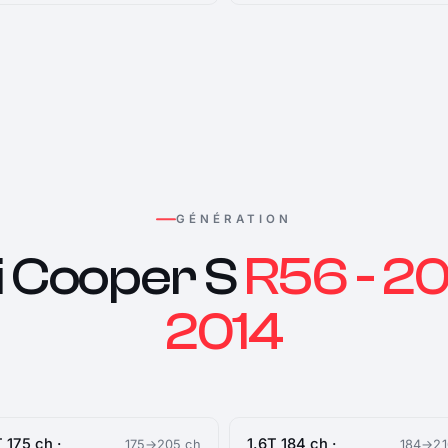
GÉNÉRATION
i Cooper S
R56 - 20
2014
T 175 ch ·
1.6T 184 ch ·
175→205 ch
184→21