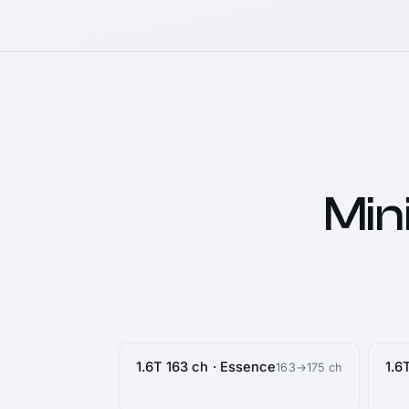
Min
1.6T 163 ch · Essence
1.6
163→175 ch