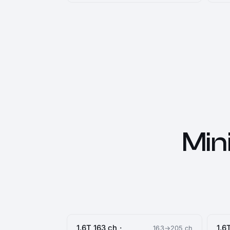
Min
1.6T 163 ch ·
1.6
163→205 ch