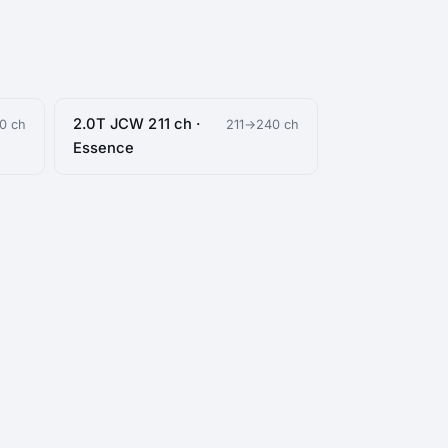
2.0T JCW 211 ch ·
0 ch
211→240 ch
Essence