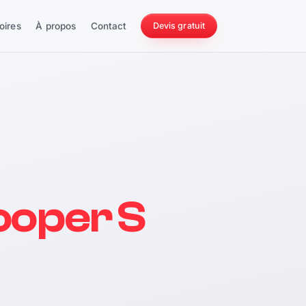
oires
À propos
Contact
Devis gratuit
256 ch
ooper S
228 Nm