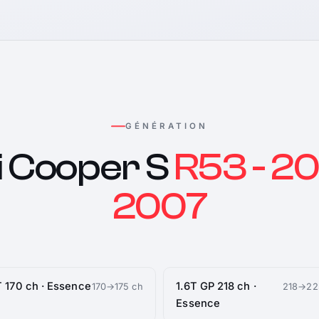
GÉNÉRATION
i Cooper S
R53 - 20
2007
T 170 ch · Essence
1.6T GP 218 ch ·
170→175 ch
218→22
Essence