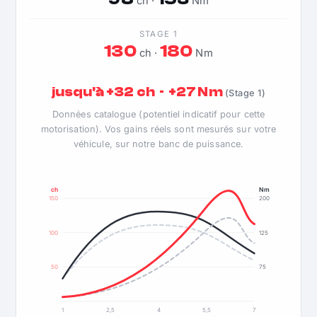
ch ·
Nm
STAGE 1
130
180
ch ·
Nm
jusqu'à +32 ch · +27 Nm
(Stage 1)
Données catalogue (potentiel indicatif pour cette
motorisation). Vos gains réels sont mesurés sur votre
véhicule, sur notre banc de puissance.
ch
Nm
150
200
100
125
50
75
1
2,5
4
5,5
7