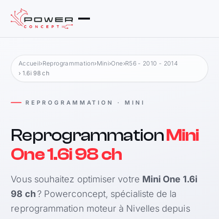
Accueil
›
Reprogrammation
›
Mini
›
One
›
R56 - 2010 - 2014
› 1.6i 98 ch
REPROGRAMMATION · MINI
Reprogrammation
Mini
One 1.6i 98 ch
Vous souhaitez optimiser votre
Mini One 1.6i
98 ch
? Powerconcept, spécialiste de la
reprogrammation moteur à Nivelles depuis