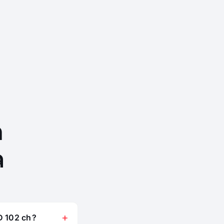
n
a
D 102 ch ?