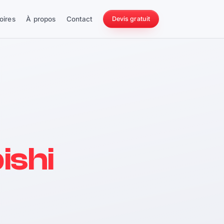
oires
À propos
Contact
Devis gratuit
256 ch
ishi
228 Nm