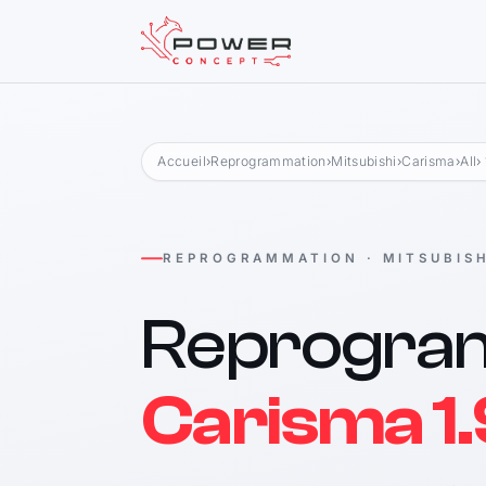
Accueil
›
Reprogrammation
›
Mitsubishi
›
Carisma
›
All
›
REPROGRAMMATION · MITSUBISH
Reprogra
Carisma 1.