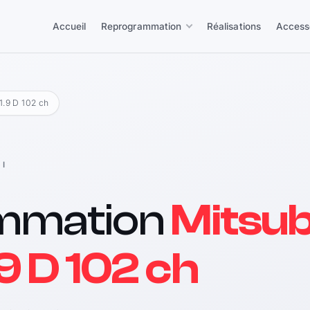
Accueil
Reprogrammation
Réalisations
Access
 1.9 D 102 ch
I
mmation
Mitsub
9 D 102 ch