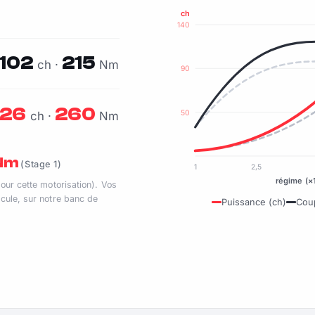
ch
140
102
215
ch ·
Nm
90
126
260
50
ch ·
Nm
 Nm
(Stage 1)
1
2,5
régime (×
pour cette motorisation). Vos
cule, sur notre banc de
Puissance (ch)
Cou