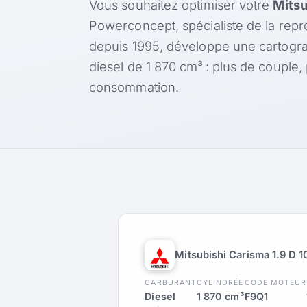
Vous souhaitez optimiser votre
Mitsu
Powerconcept, spécialiste de la rep
depuis 1995, développe une cartogr
diesel de 1 870 cm³ : plus de couple
consommation.
Mitsubishi Carisma 1.9 D 1
CARBURANT
CYLINDRÉE
CODE MOTEUR
Diesel
1 870 cm³
F9Q1