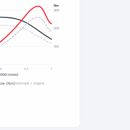
Nm
300
200
100
4
5,5
7
1000 tr/min)
ple (Nm)
estompé = origine