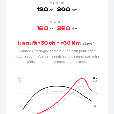
ORIGINE
130
300
ch ·
Nm
STAGE 1
160
360
ch ·
Nm
jusqu'à +30 ch · +60 Nm
(Stage 1)
Données catalogue (potentiel indicatif pour cette
motorisation). Vos gains réels sont mesurés sur votre
véhicule, sur notre banc de puissance.
ch
Nm
180
400
120
275
60
125