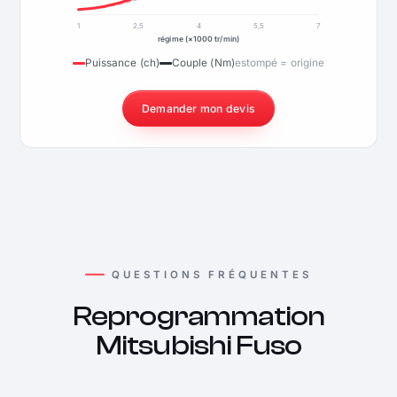
1
2,5
4
5,5
7
régime (×1000 tr/min)
Puissance (ch)
Couple (Nm)
estompé = origine
Demander mon devis
QUESTIONS FRÉQUENTES
Reprogrammation
Mitsubishi Fuso