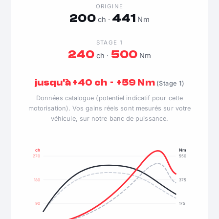
ORIGINE
200
441
ch ·
Nm
STAGE 1
240
500
ch ·
Nm
jusqu'à +40 ch · +59 Nm
(Stage 1)
Données catalogue (potentiel indicatif pour cette
motorisation). Vos gains réels sont mesurés sur votre
véhicule, sur notre banc de puissance.
ch
Nm
270
550
180
375
90
175