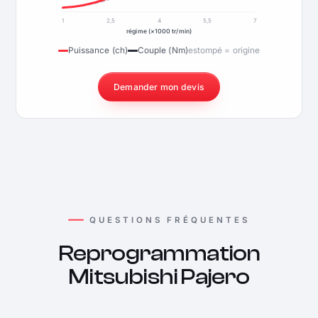
1
2,5
4
5,5
7
régime (×1000 tr/min)
Puissance (ch)
Couple (Nm)
estompé = origine
Demander mon devis
QUESTIONS FRÉQUENTES
Reprogrammation
Mitsubishi Pajero