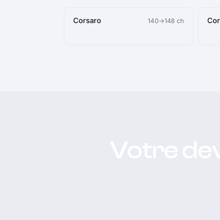
Corsaro
Cor
140→148 ch
Votre dev