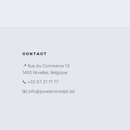
CONTACT
📍 Rue du Commerce 13
1400 Nivelles, Belgique
📞
+32 67 21 17 77
✉️
info@powerconcept.be