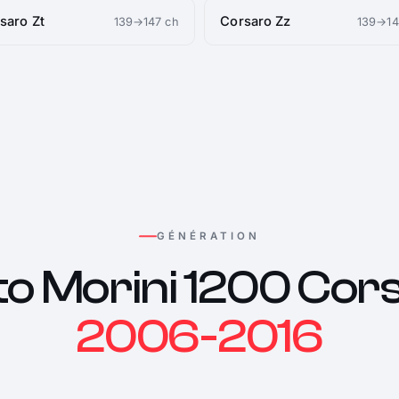
saro Zt
Corsaro Zz
139→147 ch
139→14
GÉNÉRATION
o Morini 1200 Cor
2006-2016