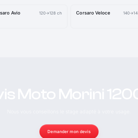
saro Avio
Corsaro Veloce
120→128 ch
140→14
is Moto Morini 12
Nous vous conseillons le stage adapté à votre usage.
Demander mon devis