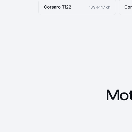
Corsaro Ti22
Cor
139→147 ch
Mot