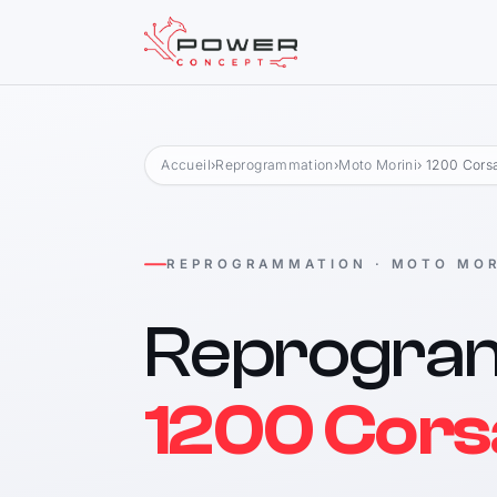
Accueil
›
Reprogrammation
›
Moto Morini
› 1200 Cors
REPROGRAMMATION · MOTO MOR
Reprogra
1200 Cors