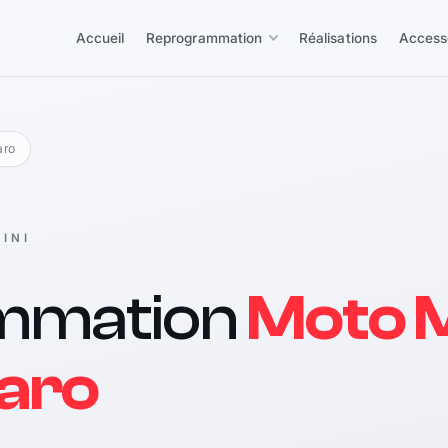
Accueil
Reprogrammation
Réalisations
Access
aro
INI
mmation
Moto M
aro