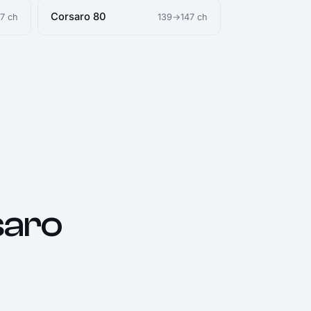
Corsaro 80
7 ch
139→147 ch
saro