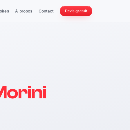
oires
À propos
Contact
Devis gratuit
256 ch
orini
228 Nm