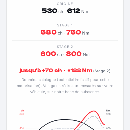
ORIGINE
530
612
ch ·
Nm
STAGE 1
580
750
ch ·
Nm
STAGE 2
600
800
ch ·
Nm
jusqu'à +70 ch · +188 Nm
(Stage 2)
Données catalogue (potentiel indicatif pour cette
motorisation). Vos gains réels sont mesurés sur votre
véhicule, sur notre banc de puissance.
ch
Nm
670
900
450
600