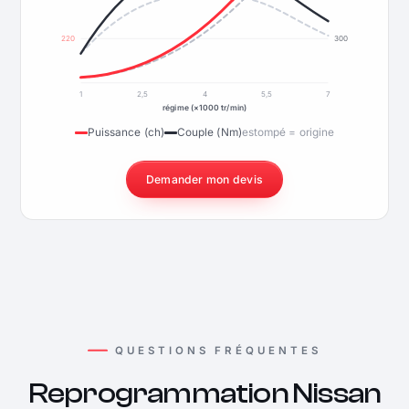
220
300
1
2,5
4
5,5
7
régime (×1000 tr/min)
Puissance (ch)
Couple (Nm)
estompé = origine
Demander mon devis
QUESTIONS FRÉQUENTES
Reprogrammation Nissan