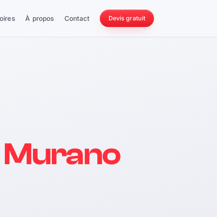
oires
À propos
Contact
Devis gratuit
256 ch
n Murano
228 Nm