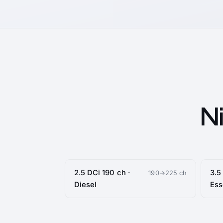
N
2.5 DCi 190 ch ·
3.5
190→225 ch
Diesel
Es