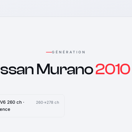
GÉNÉRATION
issan Murano
2010 
 V6 260 ch ·
260→278 ch
sence