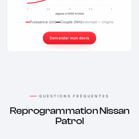
1
2,5
4
5,5
7
régime (×1000 tr/min)
Puissance (ch)
Couple (Nm)
estompé = origine
Demander mon devis
QUESTIONS FRÉQUENTES
Reprogrammation Nissan
Patrol