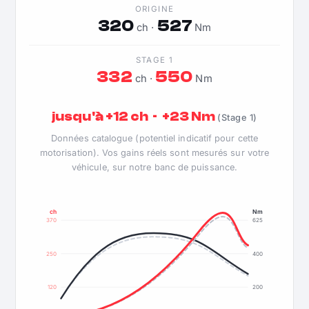
ORIGINE
320
527
ch ·
Nm
STAGE 1
332
550
ch ·
Nm
jusqu'à +12 ch · +23 Nm
(Stage 1)
Données catalogue (potentiel indicatif pour cette
motorisation). Vos gains réels sont mesurés sur votre
véhicule, sur notre banc de puissance.
ch
Nm
370
625
250
400
120
200