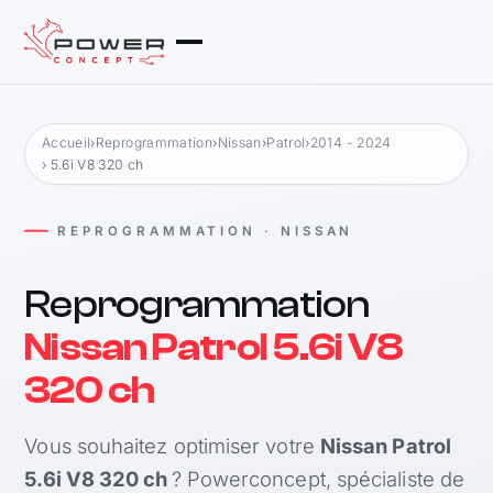
Accueil
›
Reprogrammation
›
Nissan
›
Patrol
›
2014 - 2024
› 5.6i V8 320 ch
REPROGRAMMATION · NISSAN
Reprogrammation
Nissan Patrol 5.6i V8
320 ch
Vous souhaitez optimiser votre
Nissan Patrol
5.6i V8 320 ch
? Powerconcept, spécialiste de