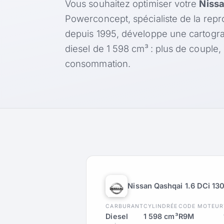
Vous souhaitez optimiser votre
Nissa
Powerconcept, spécialiste de la rep
depuis 1995, développe une cartogr
diesel de 1 598 cm³ : plus de couple
consommation.
Nissan Qashqai 1.6 DCi 13
CARBURANT
CYLINDRÉE
CODE MOTEUR
Diesel
1 598 cm³
R9M