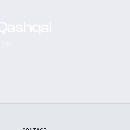
 Qashqai
, avec
CONTACT