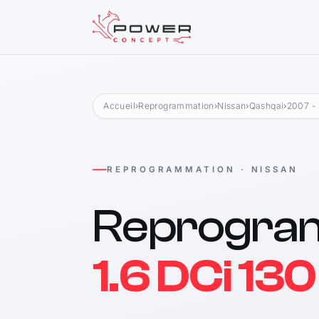
Accueil
›
Reprogrammation
›
Nissan
›
Qashqai
›
2007 -
REPROGRAMMATION · NISSAN
Reprogra
1.6 DCi 130