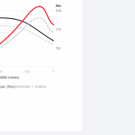
Nm
425
275
150
4
5,5
7
1000 tr/min)
ple (Nm)
estompé = origine