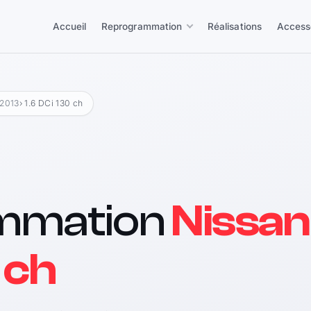
Accueil
Reprogrammation
Réalisations
Access
 2013
› 1.6 DCi 130 ch
mmation
Nissan
 ch