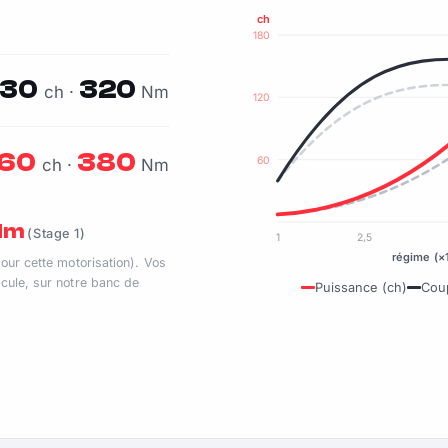
ch
180
130
320
ch ·
Nm
120
160
380
60
ch ·
Nm
 Nm
(Stage 1)
1
2,5
régime (×
pour cette motorisation). Vos
cule, sur notre banc de
Puissance (ch)
Cou