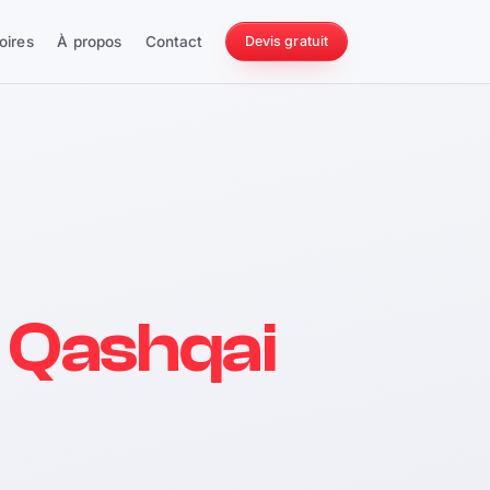
oires
À propos
Contact
Devis gratuit
256 ch
 Qashqai
228 Nm