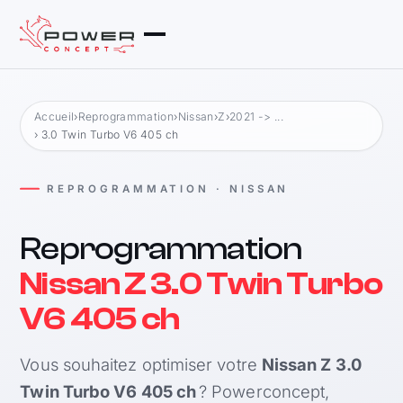
Accueil
›
Reprogrammation
›
Nissan
›
Z
›
2021 -> ...
› 3.0 Twin Turbo V6 405 ch
REPROGRAMMATION · NISSAN
Reprogrammation
Nissan Z 3.0 Twin Turbo
V6 405 ch
Vous souhaitez optimiser votre
Nissan Z 3.0
Twin Turbo V6 405 ch
? Powerconcept,