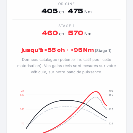
ORIGINE
405
475
ch ·
Nm
STAGE 1
460
570
ch ·
Nm
jusqu'à +55 ch · +95 Nm
(Stage 1)
Données catalogue (potentiel indicatif pour cette
motorisation). Vos gains réels sont mesurés sur votre
véhicule, sur notre banc de puissance.
ch
Nm
520
650
340
425
170
225