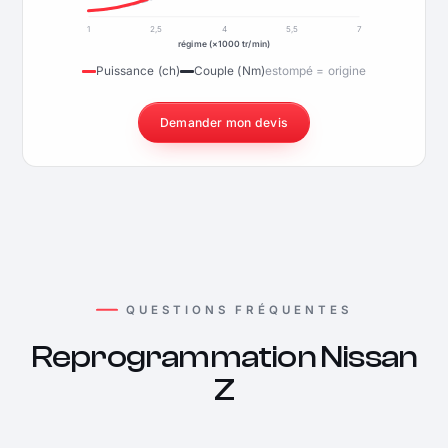
1
2,5
4
5,5
7
régime (×1000 tr/min)
Puissance (ch)
Couple (Nm)
estompé = origine
Demander mon devis
QUESTIONS FRÉQUENTES
Reprogrammation Nissan
Z