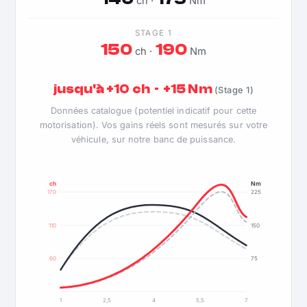
ch ·
Nm
STAGE 1
150
190
ch ·
Nm
jusqu'à +10 ch · +15 Nm
(Stage 1)
Données catalogue (potentiel indicatif pour cette
motorisation). Vos gains réels sont mesurés sur votre
véhicule, sur notre banc de puissance.
ch
Nm
170
225
110
150
60
75
1
2,5
4
5,5
7