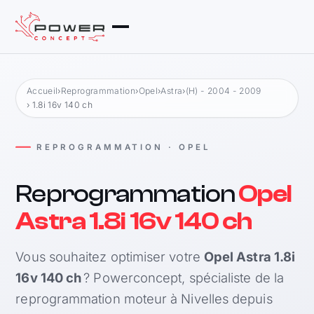
Accueil
›
Reprogrammation
›
Opel
›
Astra
›
(H) - 2004 - 2009
› 1.8i 16v 140 ch
REPROGRAMMATION · OPEL
Reprogrammation
Opel
Astra 1.8i 16v 140 ch
Vous souhaitez optimiser votre
Opel Astra 1.8i
16v 140 ch
? Powerconcept, spécialiste de la
reprogrammation moteur à Nivelles depuis