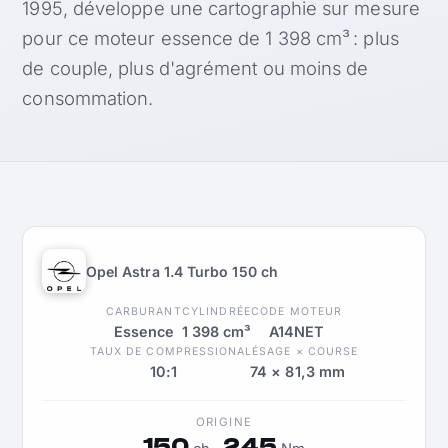
1995, développe une cartographie sur mesure
pour ce moteur essence de 1 398 cm³ : plus
de couple, plus d'agrément ou moins de
consommation.
Opel Astra 1.4 Turbo 150 ch
CARBURANT
CYLINDRÉE
CODE MOTEUR
Essence
1 398 cm³
A14NET
TAUX DE COMPRESSION
ALÉSAGE × COURSE
10:1
74 × 81,3 mm
ORIGINE
150
245