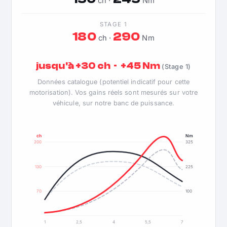
ch ·
Nm
STAGE 1
180
290
ch ·
Nm
jusqu'à +30 ch · +45 Nm
(Stage 1)
Données catalogue (potentiel indicatif pour cette
motorisation). Vos gains réels sont mesurés sur votre
véhicule, sur notre banc de puissance.
ch
Nm
200
325
130
225
70
100
1
2,5
4
5,5
7