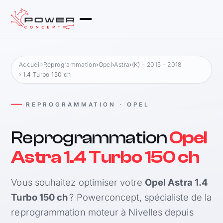
Accueil
›
Reprogrammation
›
Opel
›
Astra
›
(K) - 2015 - 2018
› 1.4 Turbo 150 ch
REPROGRAMMATION · OPEL
Reprogrammation
Opel
Astra 1.4 Turbo 150 ch
Vous souhaitez optimiser votre
Opel Astra 1.4
Turbo 150 ch
? Powerconcept, spécialiste de la
reprogrammation moteur à Nivelles depuis