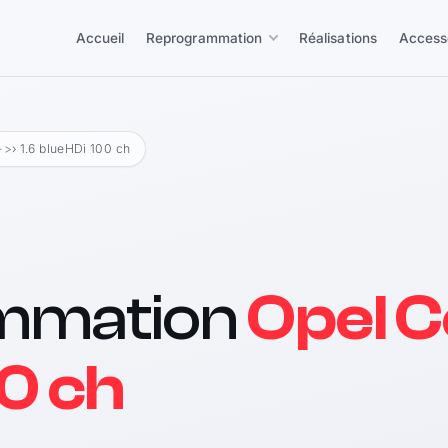
Accueil
Reprogrammation
Réalisations
Access
 ->
› 1.6 blueHDi 100 ch
mmation
Opel C
0 ch