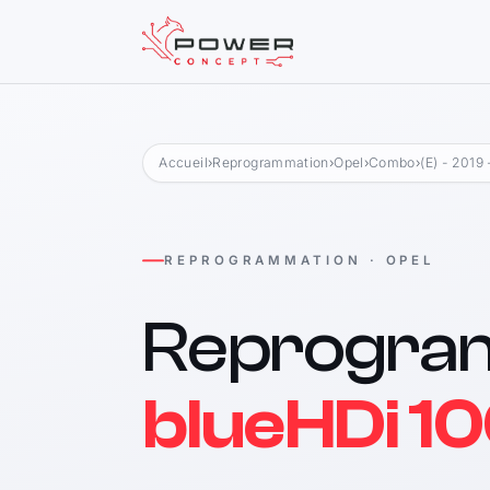
Accueil
›
Reprogrammation
›
Opel
›
Combo
›
(E) - 2019
REPROGRAMMATION · OPEL
Reprogra
blueHDi 10