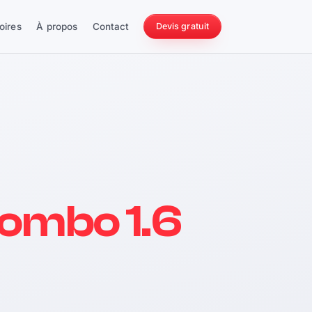
oires
À propos
Contact
Devis gratuit
256 ch
ombo 1.6
228 Nm