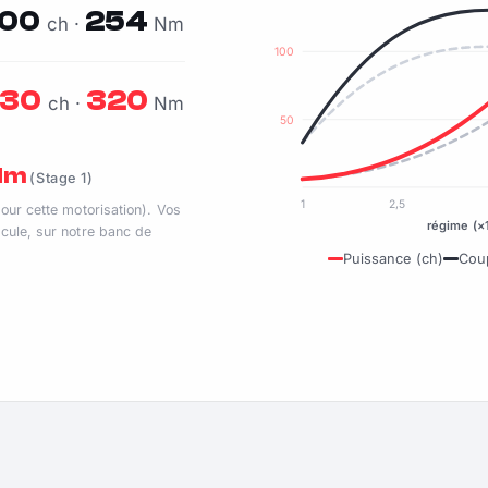
100
254
ch ·
Nm
100
130
320
ch ·
Nm
50
 Nm
(Stage 1)
1
2,5
pour cette motorisation). Vos
régime (×
cule, sur notre banc de
Puissance (ch)
Cou