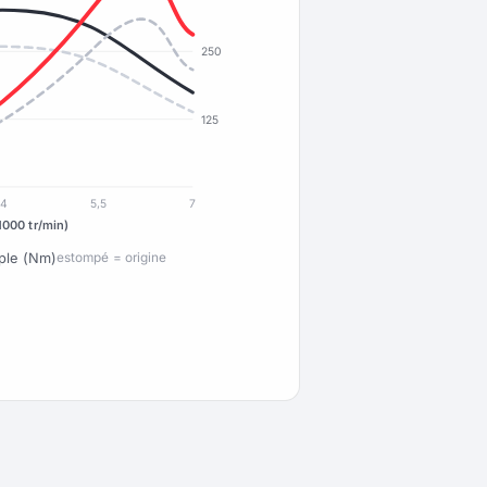
250
125
4
5,5
7
1000 tr/min)
ple (Nm)
estompé = origine