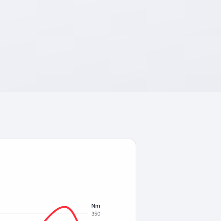
Nm
350