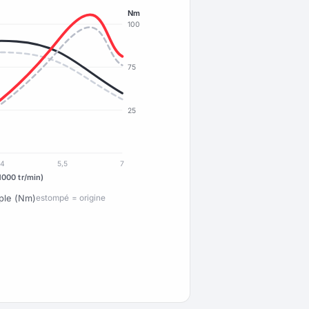
Nm
100
75
25
4
5,5
7
1000 tr/min)
ple (Nm)
estompé = origine