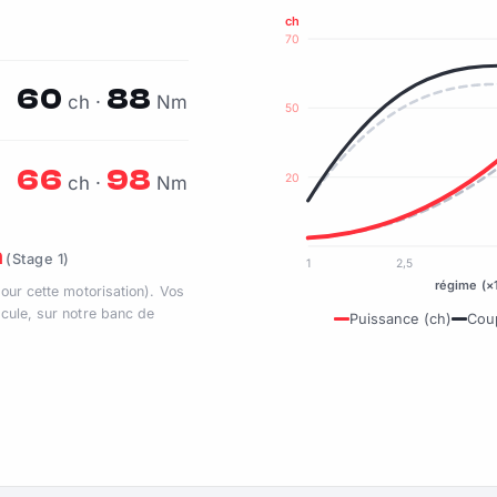
ch
70
60
88
ch ·
Nm
50
66
98
20
ch ·
Nm
m
(Stage 1)
1
2,5
régime (×
pour cette motorisation). Vos
cule, sur notre banc de
Puissance (ch)
Cou