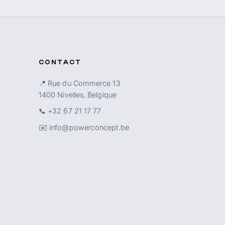
CONTACT
📍 Rue du Commerce 13
1400 Nivelles, Belgique
📞
+32 67 21 17 77
✉️
info@powerconcept.be