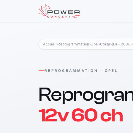
Accueil
›
Reprogrammation
›
Opel
›
Corsa
›
(D) - 2006 
REPROGRAMMATION · OPEL
Reprogra
12v 60 ch