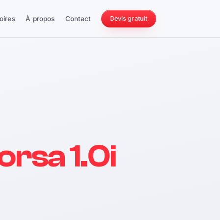
oires
À propos
Contact
Devis gratuit
256 ch
orsa 1.0i
228 Nm