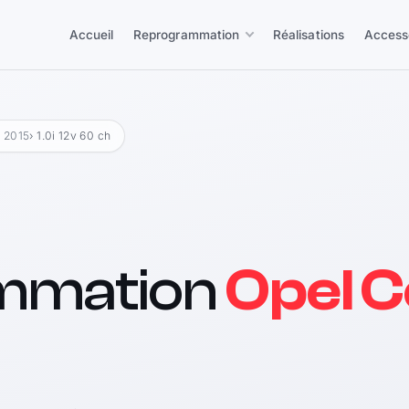
Accueil
Reprogrammation
Réalisations
Access
- 2015
› 1.0i 12v 60 ch
mmation
Opel C