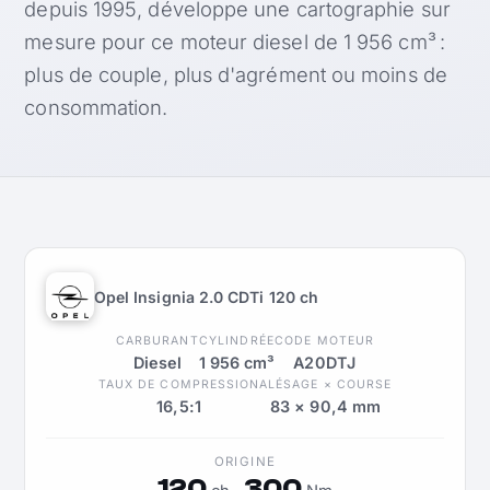
depuis 1995, développe une cartographie sur
mesure pour ce moteur diesel de 1 956 cm³ :
plus de couple, plus d'agrément ou moins de
consommation.
Opel Insignia 2.0 CDTi 120 ch
CARBURANT
CYLINDRÉE
CODE MOTEUR
Diesel
1 956 cm³
A20DTJ
TAUX DE COMPRESSION
ALÉSAGE × COURSE
16,5:1
83 × 90,4 mm
ORIGINE
120
300