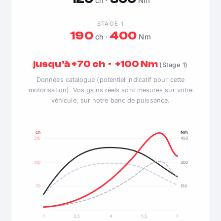
ch ·
Nm
STAGE 1
190
400
ch ·
Nm
jusqu'à +70 ch · +100 Nm
(Stage 1)
Données catalogue (potentiel indicatif pour cette
motorisation). Vos gains réels sont mesurés sur votre
véhicule, sur notre banc de puissance.
ch
Nm
210
450
140
300
70
150
1
2,5
4
5,5
7