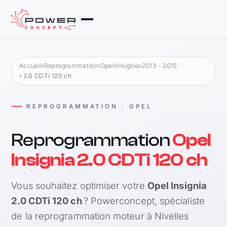
Accueil
›
Reprogrammation
›
Opel
›
Insignia
›
2013 - 2015
› 2.0 CDTi 120 ch
REPROGRAMMATION · OPEL
Reprogrammation
Opel
Insignia 2.0 CDTi 120 ch
Vous souhaitez optimiser votre
Opel Insignia
2.0 CDTi 120 ch
? Powerconcept, spécialiste
de la reprogrammation moteur à Nivelles