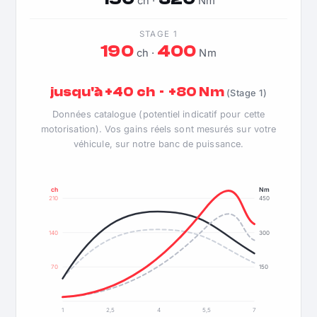
ch ·
Nm
STAGE 1
190
400
ch ·
Nm
jusqu'à +40 ch · +80 Nm
(Stage 1)
Données catalogue (potentiel indicatif pour cette
motorisation). Vos gains réels sont mesurés sur votre
véhicule, sur notre banc de puissance.
ch
Nm
210
450
140
300
70
150
1
2,5
4
5,5
7