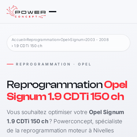
Accueil
›
Reprogrammation
›
Opel
›
Signum
›
2003 - 2008
› 1.9 CDTi 150 ch
REPROGRAMMATION · OPEL
Reprogrammation
Opel
Signum 1.9 CDTi 150 ch
Vous souhaitez optimiser votre
Opel Signum
1.9 CDTi 150 ch
? Powerconcept, spécialiste
de la reprogrammation moteur à Nivelles