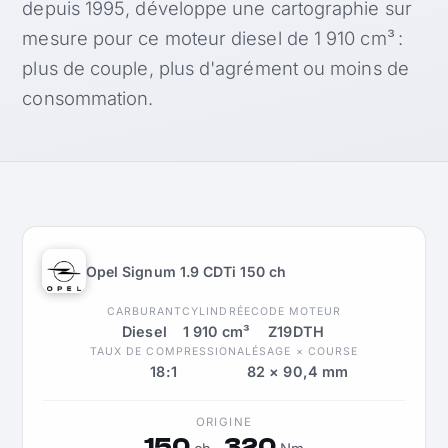
depuis 1995, développe une cartographie sur
mesure pour ce moteur diesel de 1 910 cm³ :
plus de couple, plus d'agrément ou moins de
consommation.
Opel Signum 1.9 CDTi 150 ch
CARBURANT
CYLINDRÉE
CODE MOTEUR
Diesel
1 910 cm³
Z19DTH
TAUX DE COMPRESSION
ALÉSAGE × COURSE
18:1
82 × 90,4 mm
ORIGINE
150
320