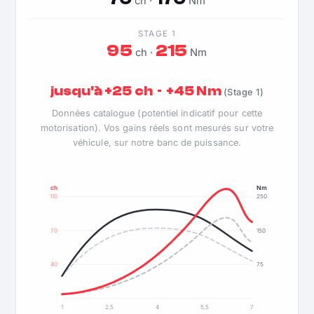
ch ·
Nm
STAGE 1
95
215
ch ·
Nm
jusqu'à +25 ch · +45 Nm
(Stage 1)
Données catalogue (potentiel indicatif pour cette
motorisation). Vos gains réels sont mesurés sur votre
véhicule, sur notre banc de puissance.
ch
Nm
110
250
70
150
40
75
1
2,5
4
5,5
7