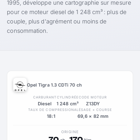
1995, développe une cartographie sur mesure
pour ce moteur diesel de 1 248 cm³ : plus de
couple, plus d'agrément ou moins de
consommation.
Opel Tigra 1.3 CDTi 70 ch
CARBURANT
CYLINDRÉE
CODE MOTEUR
Diesel
1 248 cm³
Z13DY
TAUX DE COMPRESSION
ALÉSAGE × COURSE
18:1
69,6 × 82 mm
ORIGINE
70
170