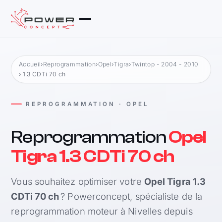
Accueil
›
Reprogrammation
›
Opel
›
Tigra
›
Twintop - 2004 - 2010
› 1.3 CDTi 70 ch
REPROGRAMMATION · OPEL
Reprogrammation
Opel
Tigra 1.3 CDTi 70 ch
Vous souhaitez optimiser votre
Opel Tigra 1.3
CDTi 70 ch
? Powerconcept, spécialiste de la
reprogrammation moteur à Nivelles depuis