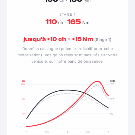
ch ·
Nm
STAGE 1
110
165
ch ·
Nm
jusqu'à +10 ch · +15 Nm
(Stage 1)
Données catalogue (potentiel indicatif pour cette
motorisation). Vos gains réels sont mesurés sur votre
véhicule, sur notre banc de puissance.
ch
Nm
120
175
80
125
40
50
1
2,5
4
5,5
7