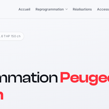
Accueil
Reprogrammation
Réalisations
Access
 1.6 THP 150 ch
mmation
Peugeo
h