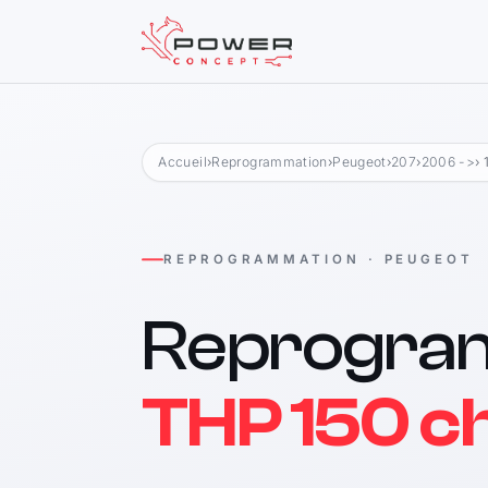
Accueil
›
Reprogrammation
›
Peugeot
›
207
›
2006 ->
›
REPROGRAMMATION · PEUGEOT
Reprogra
THP 150 c