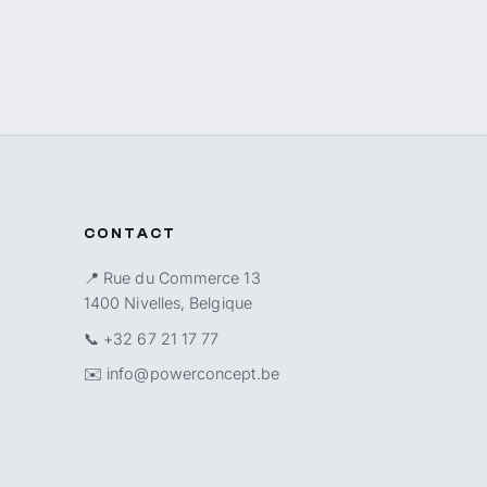
CONTACT
📍 Rue du Commerce 13
1400 Nivelles, Belgique
📞
+32 67 21 17 77
✉️
info@powerconcept.be