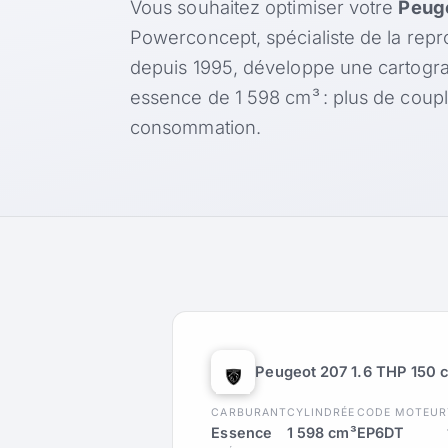
Vous souhaitez optimiser votre
Peuge
Powerconcept, spécialiste de la rep
depuis 1995, développe une cartogr
essence de 1 598 cm³ : plus de coup
consommation.
Peugeot 207 1.6 THP 150 
CARBURANT
CYLINDRÉE
CODE MOTEUR
Essence
1 598 cm³
EP6DT