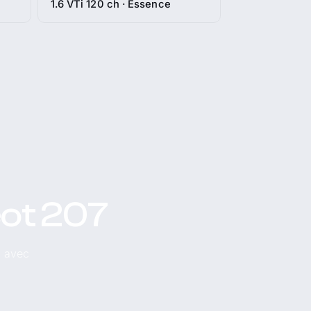
1.6 VTi 120 ch · Essence
eot 207
, avec