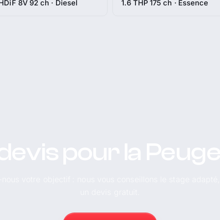
 HDiF 8V 92 ch · Diesel
1.6 THP 175 ch · Essence
devis pour la Peug
-nous votre objectif : nous vous conseillons le stage adapté
un devis gratuit.