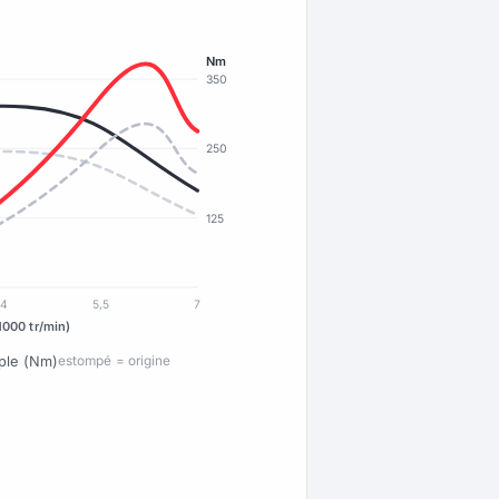
Nm
350
250
125
4
5,5
7
1000 tr/min)
ple (Nm)
estompé = origine