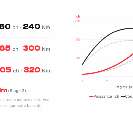
ch
230
150
240
ch ·
Nm
150
185
300
ch ·
Nm
80
205
320
ch ·
Nm
1
2,5
régime (×
 Nm
(Stage 2)
Puissance (ch)
Cou
pour cette motorisation). Vos
cule, sur notre banc de