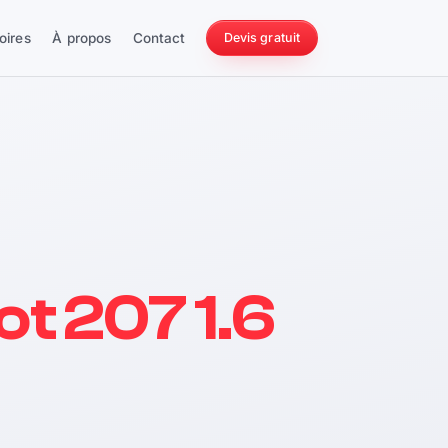
oires
À propos
Contact
Devis gratuit
256 ch
t 207 1.6
228 Nm