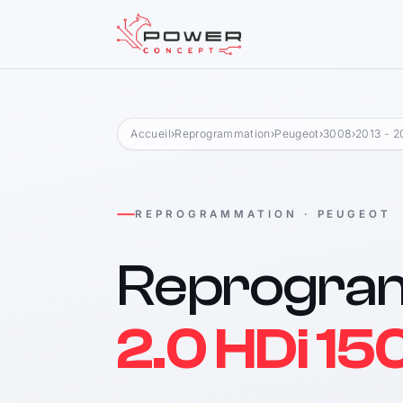
Accueil
›
Reprogrammation
›
Peugeot
›
3008
›
2013 - 2
REPROGRAMMATION · PEUGEOT
Reprogra
2.0 HDi 15