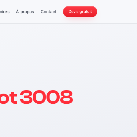
oires
À propos
Contact
Devis gratuit
256 ch
ot 3008
228 Nm