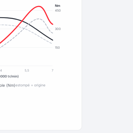
Nm
450
300
150
4
5,5
7
1000 tr/min)
ple (Nm)
estompé = origine