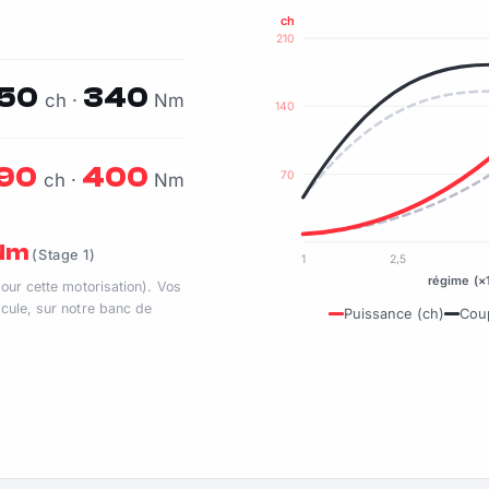
ch
210
150
340
ch ·
Nm
140
190
400
70
ch ·
Nm
 Nm
(Stage 1)
1
2,5
régime (×
pour cette motorisation). Vos
cule, sur notre banc de
Puissance (ch)
Cou