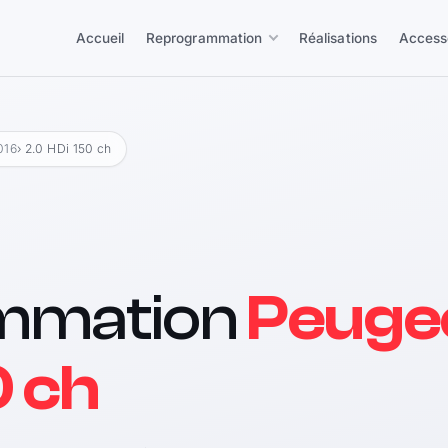
Accueil
Reprogrammation
Réalisations
Access
016
› 2.0 HDi 150 ch
mmation
Peuge
0 ch