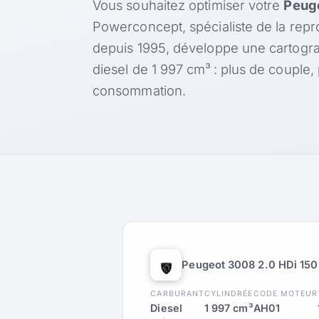
Vous souhaitez optimiser votre
Peuge
Powerconcept, spécialiste de la rep
depuis 1995, développe une cartogr
diesel de 1 997 cm³ : plus de couple
consommation.
Peugeot 3008 2.0 HDi 150
CARBURANT
CYLINDRÉE
CODE MOTEUR
Diesel
1 997 cm³
AH01