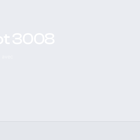
eot 3008
, avec