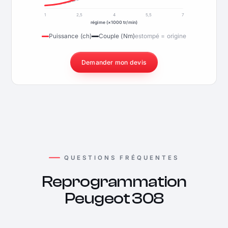
1
2,5
4
5,5
7
régime (×1000 tr/min)
Puissance (ch)
Couple (Nm)
estompé = origine
Demander mon devis
QUESTIONS FRÉQUENTES
Reprogrammation
Peugeot 308