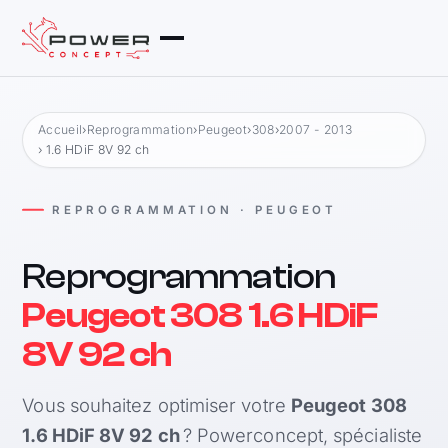
Accueil
›
Reprogrammation
›
Peugeot
›
308
›
2007 - 2013
› 1.6 HDiF 8V 92 ch
REPROGRAMMATION · PEUGEOT
Reprogrammation
Peugeot 308 1.6 HDiF
8V 92 ch
Vous souhaitez optimiser votre
Peugeot 308
1.6 HDiF 8V 92 ch
? Powerconcept, spécialiste