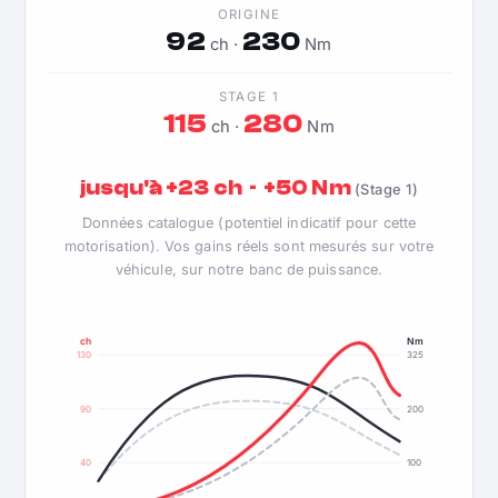
ORIGINE
92
230
ch ·
Nm
STAGE 1
115
280
ch ·
Nm
jusqu'à +23 ch · +50 Nm
(Stage 1)
Données catalogue (potentiel indicatif pour cette
motorisation). Vos gains réels sont mesurés sur votre
véhicule, sur notre banc de puissance.
ch
Nm
130
325
90
200
40
100