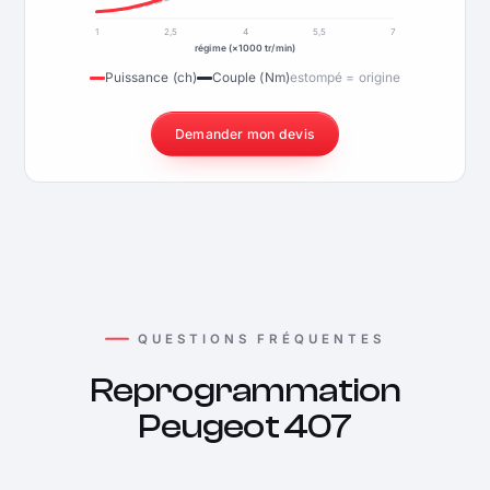
1
2,5
4
5,5
7
régime (×1000 tr/min)
Puissance (ch)
Couple (Nm)
estompé = origine
Demander mon devis
QUESTIONS FRÉQUENTES
Reprogrammation
Peugeot 407