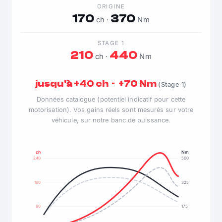
ORIGINE
170
370
ch ·
Nm
STAGE 1
210
440
ch ·
Nm
jusqu'à +40 ch · +70 Nm
(Stage 1)
Données catalogue (potentiel indicatif pour cette
motorisation). Vos gains réels sont mesurés sur votre
véhicule, sur notre banc de puissance.
ch
Nm
240
500
160
325
80
175