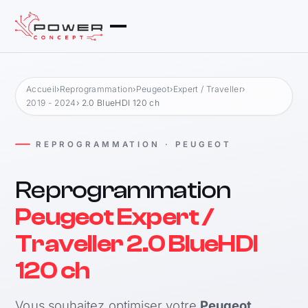
Accueil
›
Reprogrammation
›
Peugeot
›
Expert / Traveller
›
2019 - 2024
› 2.0 BlueHDI 120 ch
REPROGRAMMATION · PEUGEOT
Reprogrammation
Peugeot Expert /
Traveller 2.0 BlueHDI
120 ch
Vous souhaitez optimiser votre
Peugeot