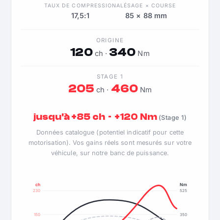
TAUX DE COMPRESSION
ALÉSAGE × COURSE
17,5:1
85 × 88 mm
ORIGINE
120
340
ch ·
Nm
STAGE 1
205
460
ch ·
Nm
jusqu'à +85 ch · +120 Nm
(Stage 1)
Données catalogue (potentiel indicatif pour cette
motorisation). Vos gains réels sont mesurés sur votre
véhicule, sur notre banc de puissance.
ch
Nm
230
525
150
350