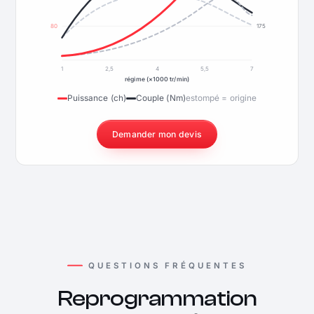
80
175
1
2,5
4
5,5
7
régime (×1000 tr/min)
Puissance (ch)
Couple (Nm)
estompé = origine
Demander mon devis
QUESTIONS FRÉQUENTES
Reprogrammation