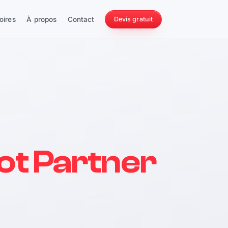
oires
À propos
Contact
Devis gratuit
256 ch
ot Partner
228 Nm