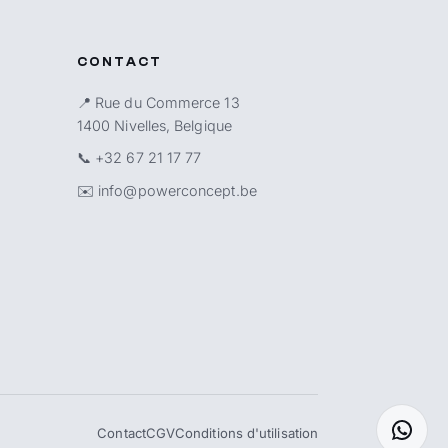
CONTACT
📍 Rue du Commerce 13
1400 Nivelles, Belgique
📞
+32 67 21 17 77
✉️
info@powerconcept.be
Contact
CGV
Conditions d'utilisation