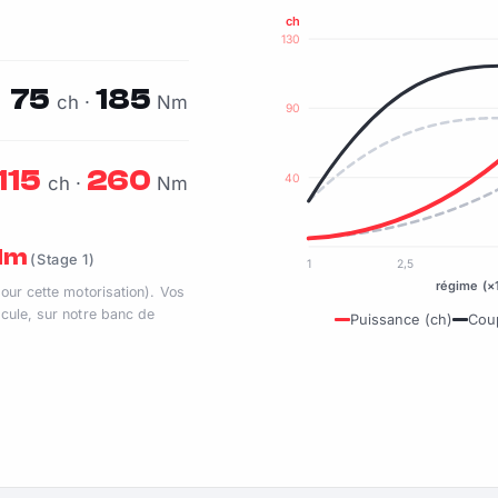
ch
130
75
185
ch ·
Nm
90
115
260
40
ch ·
Nm
 Nm
(Stage 1)
1
2,5
régime (×
pour cette motorisation). Vos
cule, sur notre banc de
Puissance (ch)
Cou