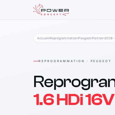
Accueil
›
Reprogrammation
›
Peugeot
›
Partner
›
2008 -
REPROGRAMMATION · PEUGEOT
Reprogra
1.6 HDi 16V