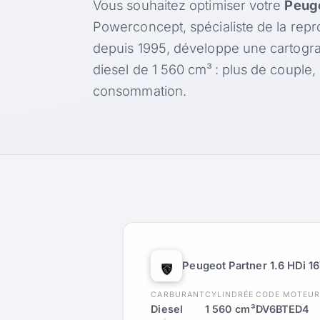
Vous souhaitez optimiser votre
Peuge
Powerconcept, spécialiste de la rep
depuis 1995, développe une cartogr
diesel de 1 560 cm³ : plus de couple
consommation.
Peugeot Partner 1.6 HDi 1
CARBURANT
CYLINDRÉE
CODE MOTEU
Diesel
1 560 cm³
DV6BTED4