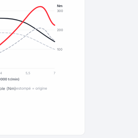
Nm
300
200
100
4
5,5
7
1000 tr/min)
ple (Nm)
estompé = origine