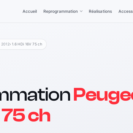
Accueil
Reprogrammation
Réalisations
Access
 2012
› 1.6 HDi 16V 75 ch
mmation
Peuge
 75 ch