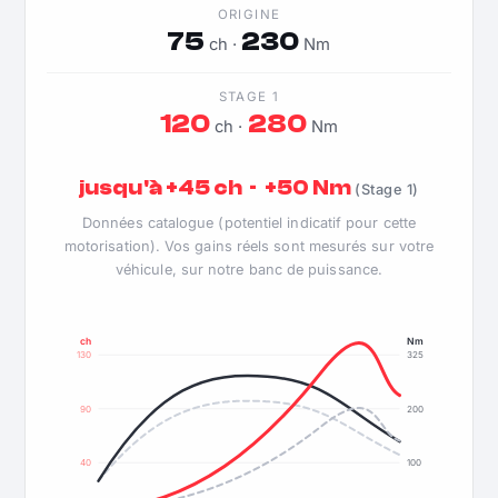
ORIGINE
75
230
ch ·
Nm
STAGE 1
120
280
ch ·
Nm
jusqu'à +45 ch · +50 Nm
(Stage 1)
Données catalogue (potentiel indicatif pour cette
motorisation). Vos gains réels sont mesurés sur votre
véhicule, sur notre banc de puissance.
ch
Nm
130
325
90
200
40
100