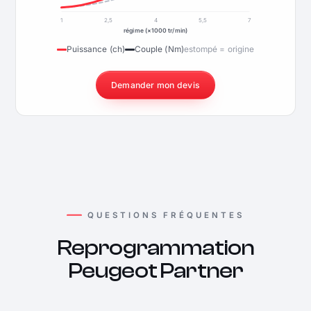
1
2,5
4
5,5
7
régime (×1000 tr/min)
Puissance (ch)
Couple (Nm)
estompé = origine
Demander mon devis
QUESTIONS FRÉQUENTES
Reprogrammation
Peugeot Partner