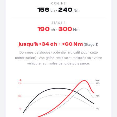
ORIGINE
156
240
ch ·
Nm
STAGE 1
190
300
ch ·
Nm
jusqu'à +34 ch · +60 Nm
(Stage 1)
Données catalogue (potentiel indicatif pour cette
motorisation). Vos gains réels sont mesurés sur votre
véhicule, sur notre banc de puissance.
ch
Nm
210
325
140
225
70
100