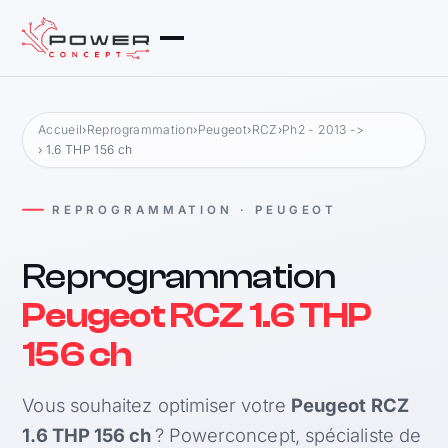
Accueil
›
Reprogrammation
›
Peugeot
›
RCZ
›
Ph2 - 2013 ->
› 1.6 THP 156 ch
REPROGRAMMATION · PEUGEOT
Reprogrammation
Peugeot RCZ 1.6 THP
156 ch
Vous souhaitez optimiser votre
Peugeot RCZ
1.6 THP 156 ch
? Powerconcept, spécialiste de