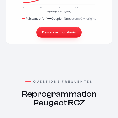
1
2,5
4
5,5
7
régime (×1000 tr/min)
Puissance (ch)
Couple (Nm)
estompé = origine
Demander mon devis
QUESTIONS FRÉQUENTES
Reprogrammation
Peugeot RCZ