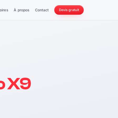
oires
À propos
Contact
Devis gratuit
256 ch
o X9
228 Nm