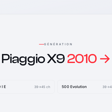
GÉNÉRATION
Piaggio X9
2010 →
 I E
500 Evolution
39→45 ch
39→4