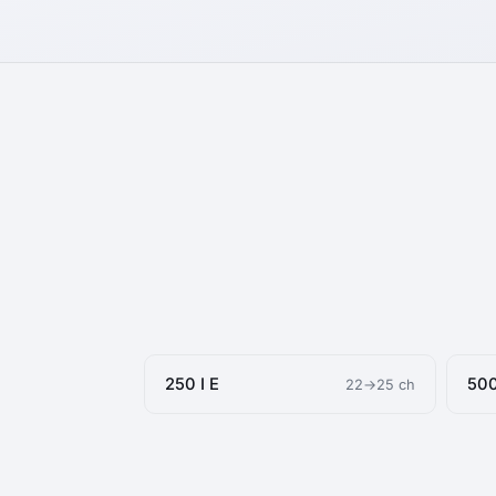
250 I E
500
22→25 ch