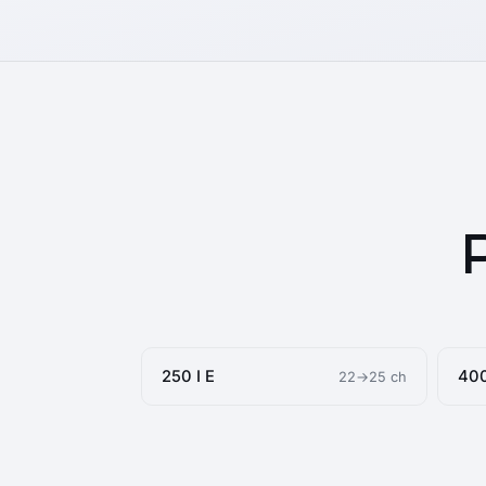
250 I E
400
22→25 ch