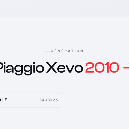
GÉNÉRATION
Piaggio Xevo
2010 
 I E
34→39 ch