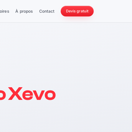
oires
À propos
Contact
Devis gratuit
256 ch
o Xevo
228 Nm