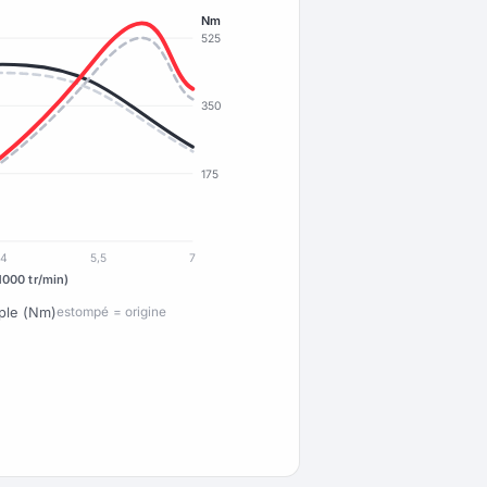
Nm
525
350
175
4
5,5
7
1000 tr/min)
ple (Nm)
estompé = origine