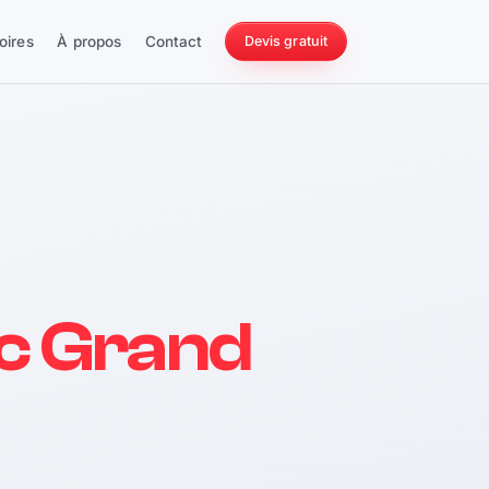
oires
À propos
Contact
Devis gratuit
256 ch
c Grand
228 Nm