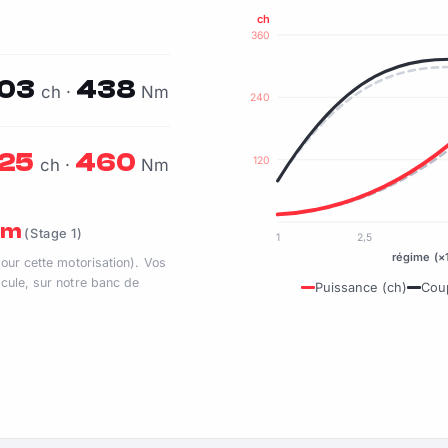
ch
360
03
438
ch ·
Nm
240
25
460
120
ch ·
Nm
 Nm
(Stage 1)
1
2,5
régime (×
pour cette motorisation). Vos
cule, sur notre banc de
Puissance (ch)
Cou