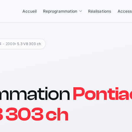
Accueil
Reprogrammation
Réalisations
Access
4 - 2009
› 5.3 V8 303 ch
mmation
Pontia
8 303 ch