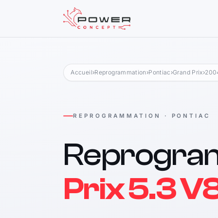
Accueil
›
Reprogrammation
›
Pontiac
›
Grand Prix
›
200
REPROGRAMMATION · PONTIAC
Reprogra
Prix 5.3 V