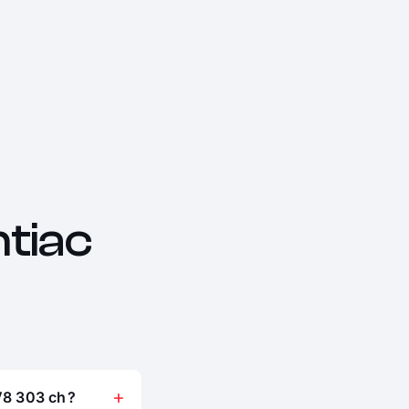
tiac
V8 303 ch ?