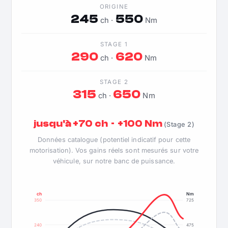
ORIGINE
245
550
ch ·
Nm
STAGE 1
290
620
ch ·
Nm
STAGE 2
315
650
ch ·
Nm
jusqu'à +70 ch · +100 Nm
(Stage 2)
Données catalogue (potentiel indicatif pour cette
motorisation). Vos gains réels sont mesurés sur votre
véhicule, sur notre banc de puissance.
ch
Nm
350
725
240
475