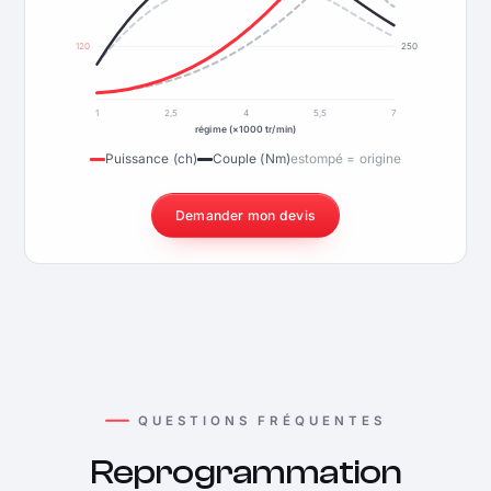
120
250
1
2,5
4
5,5
7
régime (×1000 tr/min)
Puissance (ch)
Couple (Nm)
estompé = origine
Demander mon devis
QUESTIONS FRÉQUENTES
Reprogrammation