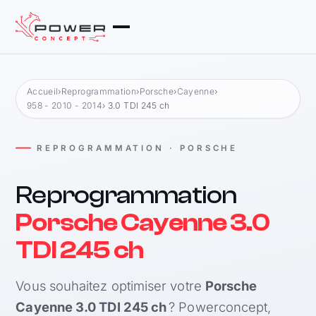
Accueil
›
Reprogrammation
›
Porsche
›
Cayenne
›
958 - 2010 - 2014
› 3.0 TDI 245 ch
REPROGRAMMATION · PORSCHE
Reprogrammation
Porsche Cayenne 3.0
TDI 245 ch
Vous souhaitez optimiser votre
Porsche
Cayenne 3.0 TDI 245 ch
? Powerconcept,