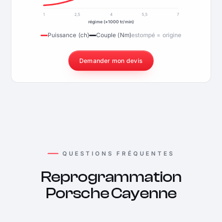
1
2,5
4
5,5
7
régime (×1000 tr/min)
Puissance (ch)
Couple (Nm)
estompé = origine
Demander mon devis
QUESTIONS FRÉQUENTES
Reprogrammation
Porsche Cayenne