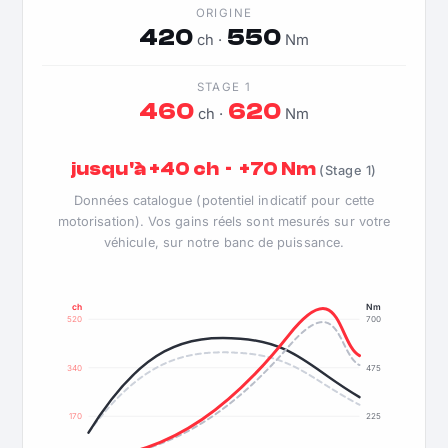
ORIGINE
420
550
ch ·
Nm
STAGE 1
460
620
ch ·
Nm
jusqu'à +40 ch · +70 Nm
(Stage 1)
Données catalogue (potentiel indicatif pour cette
motorisation). Vos gains réels sont mesurés sur votre
véhicule, sur notre banc de puissance.
ch
Nm
520
700
340
475
170
225