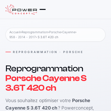
Accueil
›
Reprogrammation
›
Porsche
›
Cayenne
›
958 - 2014 - 2017
› S 3.6T 420 ch
REPROGRAMMATION · PORSCHE
Reprogrammation
Porsche Cayenne S
3.6T 420 ch
Vous souhaitez optimiser votre
Porsche
Cayenne S 3.6T 420 ch
? Powerconcept,