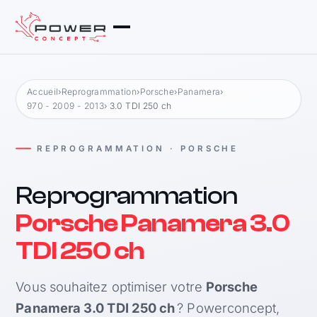
Accueil
›
Reprogrammation
›
Porsche
›
Panamera
›
970 - 2009 - 2013
› 3.0 TDI 250 ch
REPROGRAMMATION · PORSCHE
Reprogrammation
Porsche Panamera 3.0
TDI 250 ch
Vous souhaitez optimiser votre
Porsche
Panamera 3.0 TDI 250 ch
? Powerconcept,