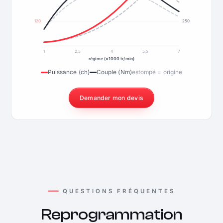
120
250
1
2,5
4
5,5
7
régime (×1000 tr/min)
Puissance (ch)
Couple (Nm)
estompé = origine
Demander mon devis
QUESTIONS FRÉQUENTES
Reprogrammation