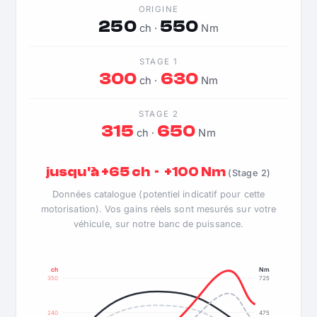
ORIGINE
250
550
ch ·
Nm
STAGE 1
300
630
ch ·
Nm
STAGE 2
315
650
ch ·
Nm
jusqu'à +65 ch · +100 Nm
(Stage 2)
Données catalogue (potentiel indicatif pour cette
motorisation). Vos gains réels sont mesurés sur votre
véhicule, sur notre banc de puissance.
ch
Nm
350
725
240
475