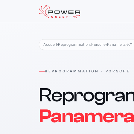
Accueil
›
Reprogrammation
›
Porsche
›
Panamera
›
971 
REPROGRAMMATION · PORSCHE
Reprogra
Panamera 