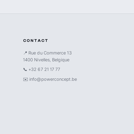
CONTACT
📍 Rue du Commerce 13
1400 Nivelles, Belgique
📞
+32 67 21 17 77
✉️
info@powerconcept.be