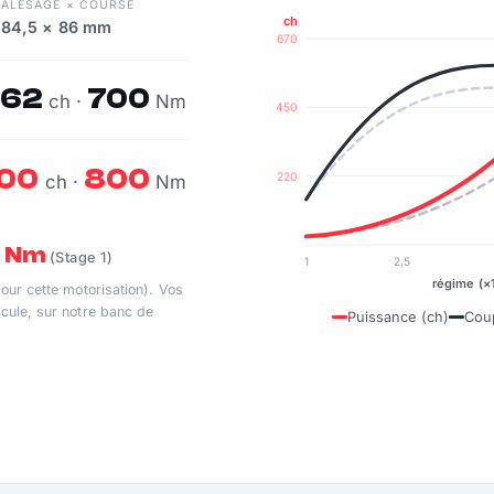
N
ALÉSAGE × COURSE
ch
84,5 × 86 mm
670
62
700
ch ·
Nm
450
00
800
220
ch ·
Nm
0 Nm
(Stage 1)
1
2,5
régime (×
pour cette motorisation). Vos
cule, sur notre banc de
Puissance (ch)
Cou