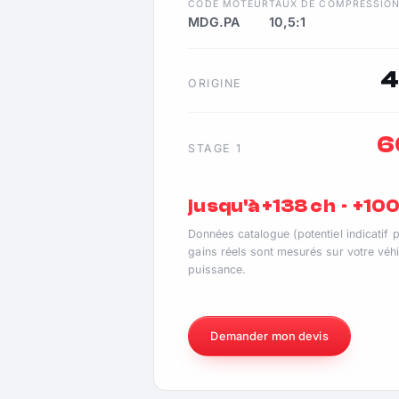
CODE MOTEUR
TAUX DE COMPRESSIO
MDG.PA
10,5:1
4
ORIGINE
6
STAGE 1
jusqu'à +138 ch · +10
Données catalogue (potentiel indicatif 
gains réels sont mesurés sur votre véhi
puissance.
Demander mon devis