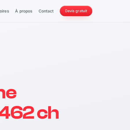
oires
À propos
Contact
Devis gratuit
256 ch
he
228 Nm
 462 ch