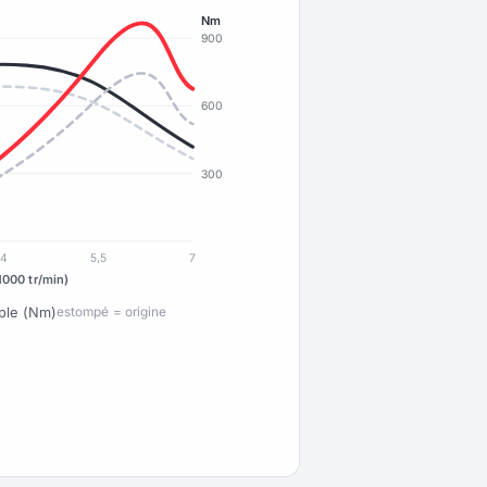
Nm
900
600
300
4
5,5
7
1000 tr/min)
ple (Nm)
estompé = origine