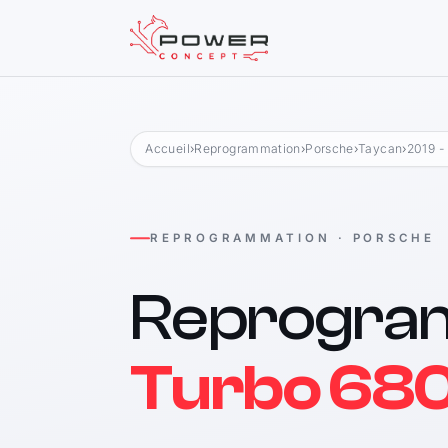
Accueil
›
Reprogrammation
›
Porsche
›
Taycan
›
2019 -
REPROGRAMMATION · PORSCHE
Reprogra
Turbo 680