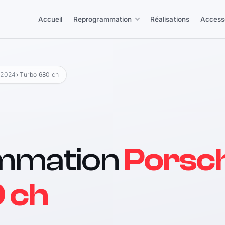
Accueil
Reprogrammation
Réalisations
Access
 2024
› Turbo 680 ch
mmation
Porsc
 ch