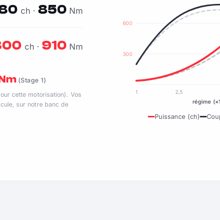
80
850
ch ·
Nm
600
800
910
ch ·
Nm
300
0 Nm
(Stage 1)
1
2,5
pour cette motorisation). Vos
régime (×
cule, sur notre banc de
Puissance (ch)
Cou