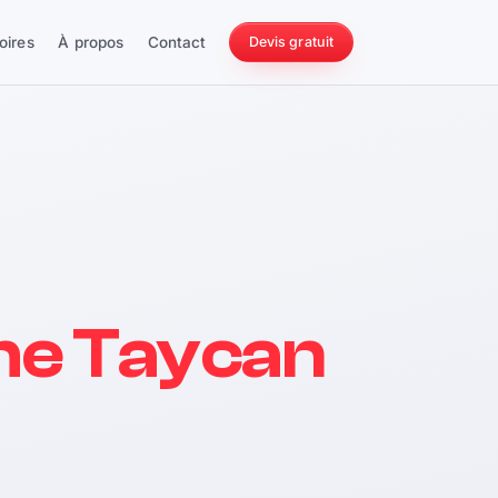
oires
À propos
Contact
Devis gratuit
256 ch
he Taycan
228 Nm