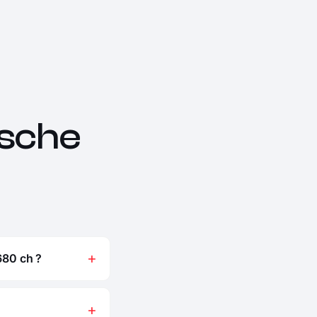
sche
680 ch ?