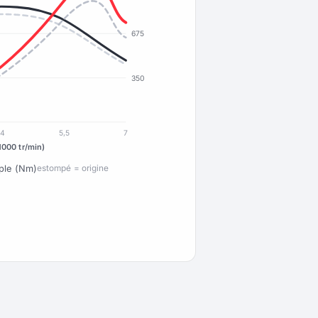
675
350
4
5,5
7
1000 tr/min)
ple (Nm)
estompé = origine