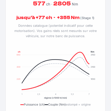
577
2805
ch ·
Nm
jusqu'à +77 ch · +355 Nm
(Stage 1)
Données catalogue (potentiel indicatif pour cette
motorisation). Vos gains réels sont mesurés sur votre
véhicule, sur notre banc de puissance.
ch
Nm
650
3150
430
2100
220
1050
1
2,5
4
5,5
7
régime (×1000 tr/min)
Puissance (ch)
Couple (Nm)
estompé = origine