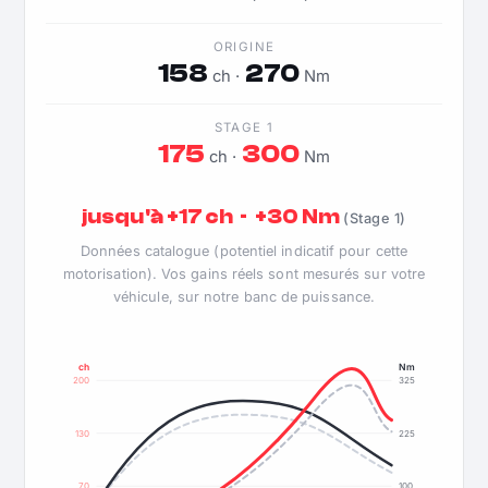
ORIGINE
158
270
ch ·
Nm
STAGE 1
175
300
ch ·
Nm
jusqu'à +17 ch · +30 Nm
(Stage 1)
Données catalogue (potentiel indicatif pour cette
motorisation). Vos gains réels sont mesurés sur votre
véhicule, sur notre banc de puissance.
ch
Nm
200
325
130
225
70
100