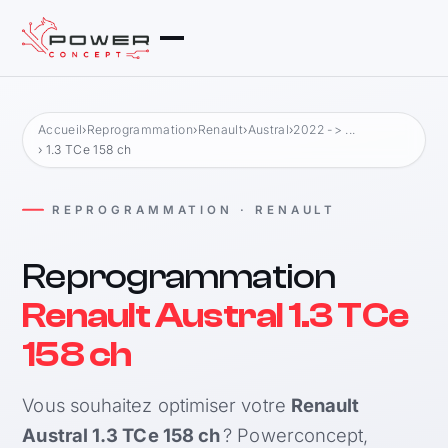
Accueil
›
Reprogrammation
›
Renault
›
Austral
›
2022 -> ...
› 1.3 TCe 158 ch
REPROGRAMMATION · RENAULT
Reprogrammation
Renault Austral 1.3 TCe
158 ch
Vous souhaitez optimiser votre
Renault
Austral 1.3 TCe 158 ch
? Powerconcept,