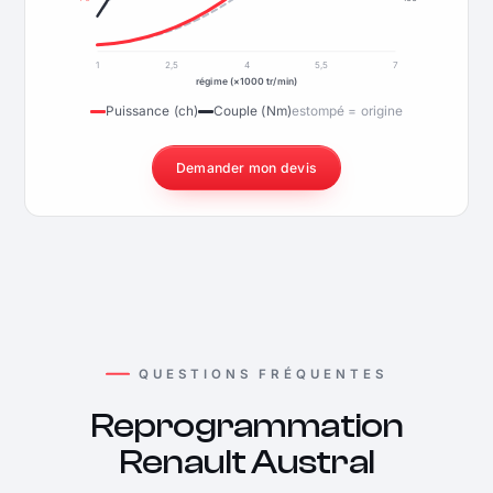
1
2,5
4
5,5
7
régime (×1000 tr/min)
Puissance (ch)
Couple (Nm)
estompé = origine
Demander mon devis
QUESTIONS FRÉQUENTES
Reprogrammation
Renault Austral