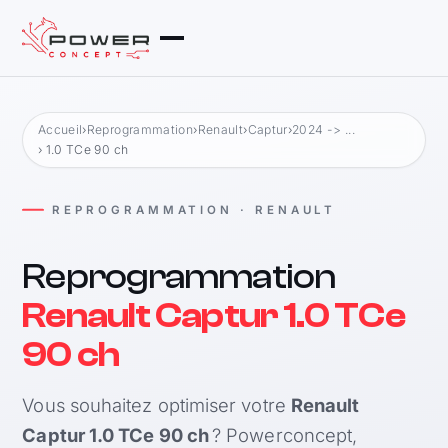
Accueil
›
Reprogrammation
›
Renault
›
Captur
›
2024 -> ...
› 1.0 TCe 90 ch
REPROGRAMMATION · RENAULT
Reprogrammation
Renault Captur 1.0 TCe
90 ch
Vous souhaitez optimiser votre
Renault
Captur 1.0 TCe 90 ch
? Powerconcept,