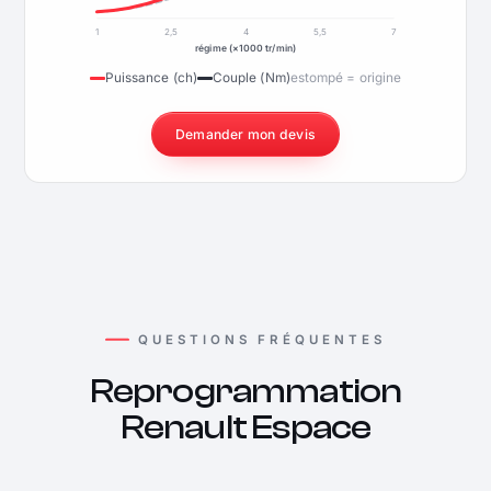
1
2,5
4
5,5
7
régime (×1000 tr/min)
Puissance (ch)
Couple (Nm)
estompé = origine
Demander mon devis
QUESTIONS FRÉQUENTES
Reprogrammation
Renault Espace