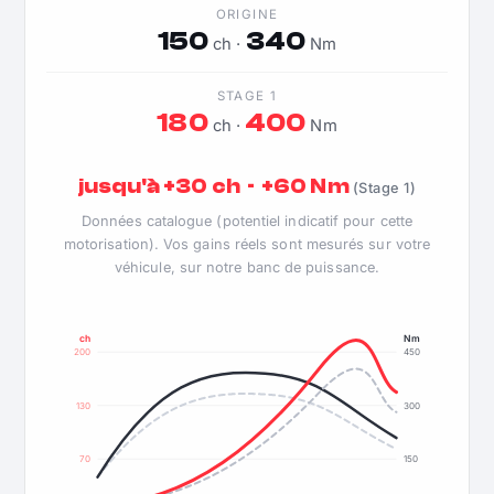
ORIGINE
150
340
ch ·
Nm
STAGE 1
180
400
ch ·
Nm
jusqu'à +30 ch · +60 Nm
(Stage 1)
Données catalogue (potentiel indicatif pour cette
motorisation). Vos gains réels sont mesurés sur votre
véhicule, sur notre banc de puissance.
ch
Nm
200
450
130
300
70
150