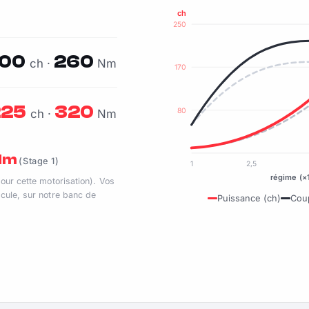
ch
250
00
260
ch ·
Nm
170
225
320
80
ch ·
Nm
 Nm
(Stage 1)
1
2,5
régime (×
pour cette motorisation). Vos
cule, sur notre banc de
Puissance (ch)
Cou