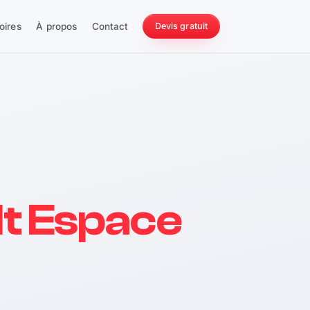
oires
À propos
Contact
Devis gratuit
256 ch
t Espace
228 Nm