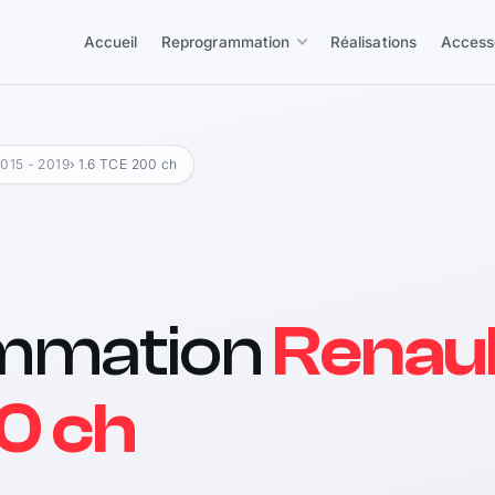
Accueil
Reprogrammation
Réalisations
Access
015 - 2019
› 1.6 TCE 200 ch
mmation
Renaul
0 ch