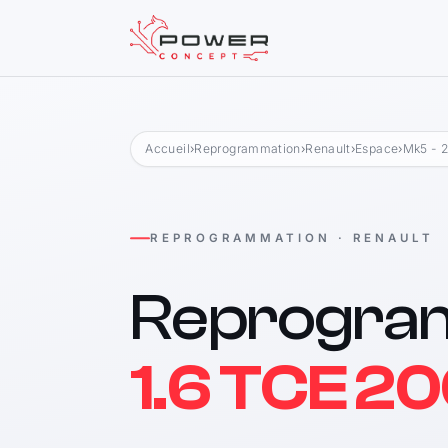
Accueil
›
Reprogrammation
›
Renault
›
Espace
›
Mk5 - 2
REPROGRAMMATION · RENAULT
Reprogra
1.6 TCE 20