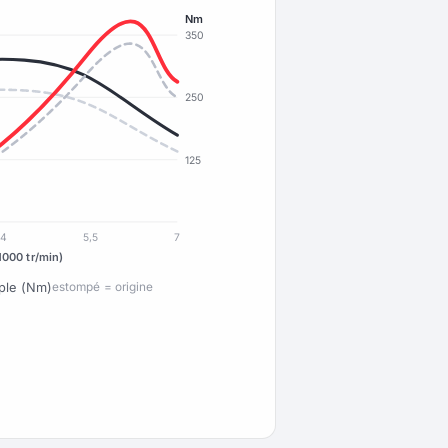
Nm
350
250
125
4
5,5
7
1000 tr/min)
ple (Nm)
estompé = origine