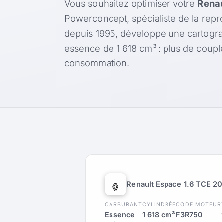
Vous souhaitez optimiser votre
Renau
Powerconcept, spécialiste de la rep
depuis 1995, développe une cartogr
essence de 1 618 cm³ : plus de coup
consommation.
Renault Espace 1.6 TCE 2
CARBURANT
CYLINDRÉE
CODE MOTEUR
Essence
1 618 cm³
F3R750